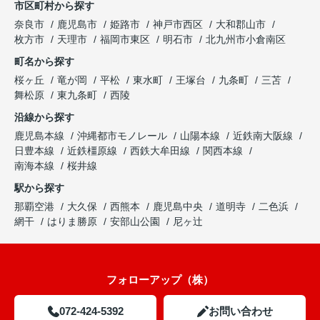
市区町村から探す
奈良市
鹿児島市
姫路市
神戸市西区
大和郡山市
枚方市
天理市
福岡市東区
明石市
北九州市小倉南区
町名から探す
桜ヶ丘
竜が岡
平松
東水町
王塚台
九条町
三苫
舞松原
東九条町
西陵
沿線から探す
鹿児島本線
沖縄都市モノレール
山陽本線
近鉄南大阪線
日豊本線
近鉄橿原線
西鉄大牟田線
関西本線
南海本線
桜井線
駅から探す
那覇空港
大久保
西熊本
鹿児島中央
道明寺
二色浜
網干
はりま勝原
安部山公園
尼ヶ辻
フォローアップ（株）
072-424-5392
お問い合わせ