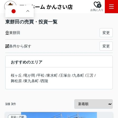
0
お気に入り
JA
東餅田の売買・投資一覧
東餅田
変更
条件から探す
変更
おすすめのエリア
桜ヶ丘
/
竜が岡
/
平松
/
東水町
/
王塚台
/
九条町
/
三苫
/
舞松原
/
東九条町
/
西陵
1
棟
3
件
新築一戸建