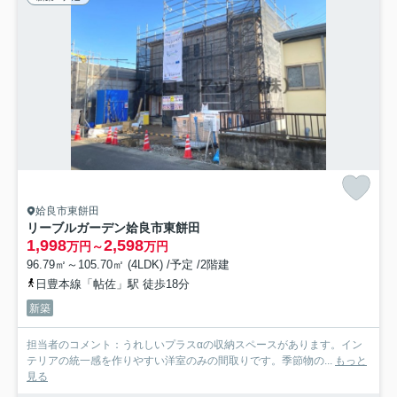
姶良市東餅田
リーブルガーデン姶良市東餅田
1,998
2,598
万円～
万円
96.79㎡～105.70㎡ (4LDK) /予定 /2階建
日豊本線「帖佐」駅 徒歩18分
新築
担当者のコメント：うれしいプラスαの収納スペースがあります。イン
テリアの統一感を作りやすい洋室のみの間取りです。季節物の...
もっと
見る