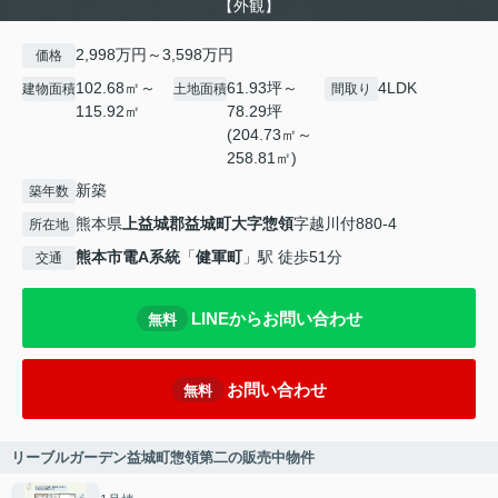
【外観】
2,998万円～3,598万円
価格
102.68㎡～
61.93坪～
4LDK
建物面積
土地面積
間取り
115.92㎡
78.29坪
(204.73㎡～
258.81㎡)
新築
築年数
熊本県
上益城郡益城町
大字惣領
字越川付880-4
所在地
熊本市電A系統
「
健軍町
」駅 徒歩51分
交通
LINEからお問い合わせ
無料
お問い合わせ
無料
リーブルガーデン益城町惣領第二の販売中物件