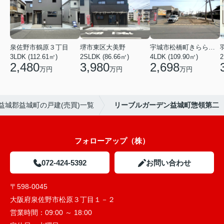
泉佐野市鶴原３丁目
堺市東区大美野
宇城市松橋町きらら３丁目
3LDK (112.61㎡)
2SLDK (86.66㎡)
4LDK (109.90㎡)
2
2,480
3,980
2,698
万円
万円
万円
益城郡益城町の戸建(売買)一覧
リーブルガーデン益城町惣領第二
フォローアップ（株）
072-424-5392
お問い合わせ
〒598-0045
大阪府泉佐野市松原３丁目１－２
営業時間：
09:00 ～ 18:00