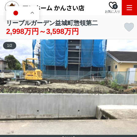
0
お気に入り
JA
リーブルガーデン益城町惣領第二
2,998万円～3,598万円
1
/
2