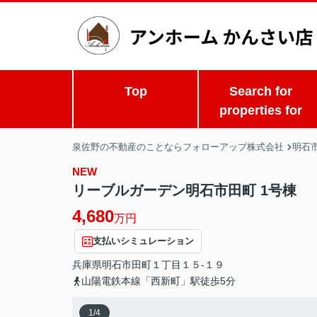
Top
Search for
properties for
泉佐野の不動産のことならフォローアップ株式会社
明石市
NEW
リーブルガーデン明石市田町 1号棟
4,680
万円
支払いシミュレーション
兵庫県
明石市
田町
１丁目１５-１９
山陽電鉄本線「西新町」駅徒歩5分
1
/
4