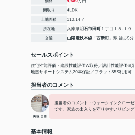
4,680
万円
価格
4LDK
間取り
110.14㎡
土地面積
兵庫県
明石市
田町
１丁目１５-１９
所在地
山陽電鉄本線
「
西新町
」駅 徒歩5分
交通
セールスポイント
住宅性能評価・建設性能評価W取得／設計性能評価6項
地盤サポートシステム20年保証／フラット35S利用可
担当者のコメント
担当者のコメント：ウォークインクローゼ
です。家族の出入りを守りやすいリビング
矢塚 貴史
基本情報