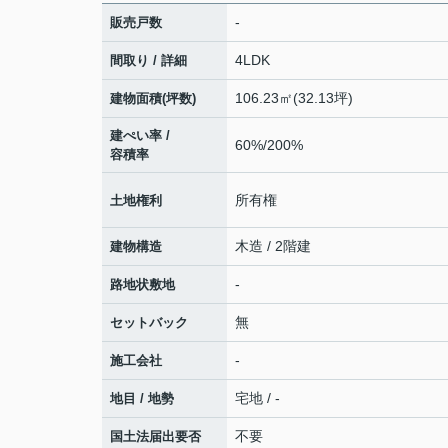
-
販売戸数
4LDK
間取り / 詳細
106.23㎡(32.13坪)
建物面積(坪数)
建ぺい率 /
60%/200%
容積率
所有権
土地権利
木造 / 2階建
建物構造
-
路地状敷地
無
セットバック
-
施工会社
宅地 / -
地目 / 地勢
不要
国土法届出要否