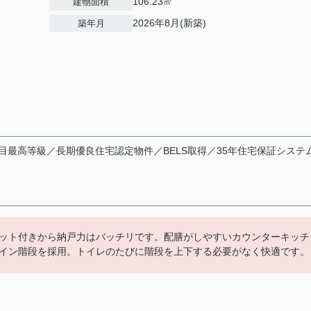
106.23㎡
建物面積
2026年8月(新築)
築年月
目最高等級／長期優良住宅認定物件／BELS取得／35年住宅保証システ
ット付きから納戸力はバッチリです。配膳がしやすいカウンターキッチ
イン階段を採用。トイレのたびに階段を上下する必要がなく快適です。