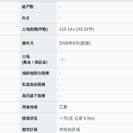
-
総戸数
-
向き
110.14㎡(33.31坪)
土地面積(坪数)
2026年8月(新築)
築年月
土地
- / -
(敷金 / 保証金)
-
傾斜地部分面積
-
私道負担面積
-
高圧線下面積
工業
用途地域
一方(北 公道 6.0m)
接道状況
市街化区域
都市計画