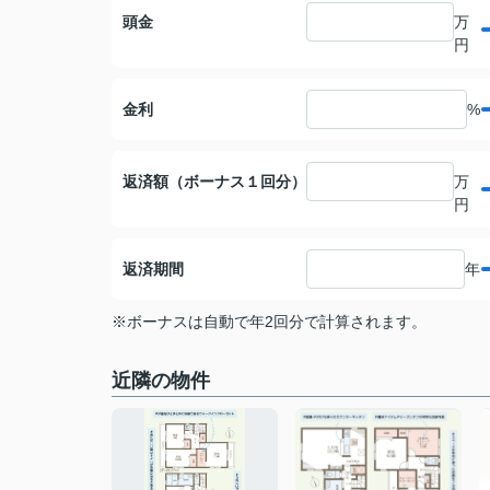
頭金
万
円
金利
%
返済額（ボーナス１回分）
万
円
返済期間
年
※ボーナスは自動で年2回分で計算されます。
近隣の物件