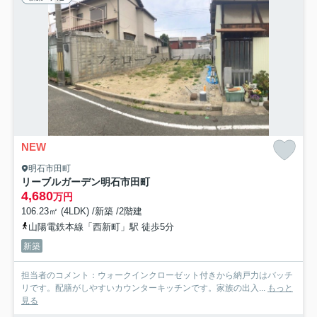
NEW
明石市田町
リーブルガーデン明石市田町
4,680
万円
106.23㎡ (4LDK) /新築 /2階建
山陽電鉄本線「西新町」駅 徒歩5分
新築
担当者のコメント：ウォークインクローゼット付きから納戸力はバッチ
リです。配膳がしやすいカウンターキッチンです。家族の出入...
もっと
見る