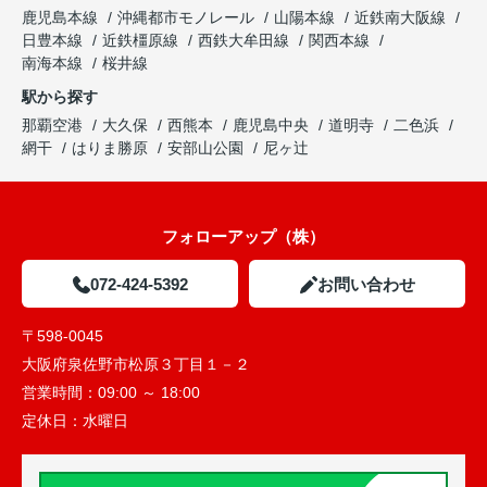
鹿児島本線
沖縄都市モノレール
山陽本線
近鉄南大阪線
日豊本線
近鉄橿原線
西鉄大牟田線
関西本線
南海本線
桜井線
駅から探す
那覇空港
大久保
西熊本
鹿児島中央
道明寺
二色浜
網干
はりま勝原
安部山公園
尼ヶ辻
フォローアップ（株）
072-424-5392
お問い合わせ
〒598-0045
大阪府泉佐野市松原３丁目１－２
営業時間：
09:00 ～ 18:00
定休日：
水曜日