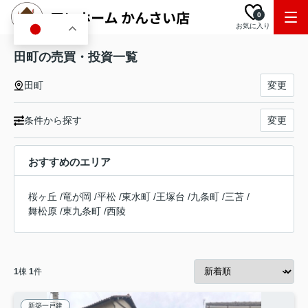
0
お気に入り
JA
田町の売買・投資一覧
田町
変更
条件から探す
変更
おすすめのエリア
桜ヶ丘
/
竜が岡
/
平松
/
東水町
/
王塚台
/
九条町
/
三苫
/
舞松原
/
東九条町
/
西陵
1
棟
1
件
新築一戸建