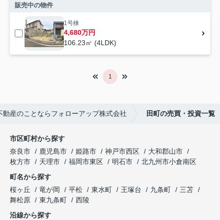
販売中の物件
1号棟
4,680万円
106.23㎡ (4LDK)
1
不動産のことならフォローアップ株式会社
田町の売買・投資一覧
市区町村から探す
奈良市
鹿児島市
姫路市
神戸市西区
大和郡山市
枚方市
天理市
福岡市東区
明石市
北九州市小倉南区
町名から探す
桜ヶ丘
竜が岡
平松
東水町
王塚台
九条町
三苫
舞松原
東九条町
西陵
沿線から探す