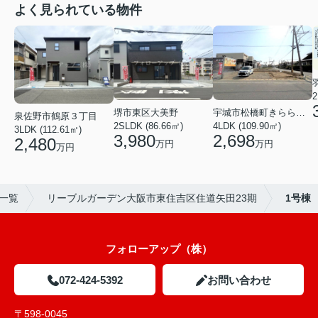
よく見られている物件
2
堺市東区大美野
宇城市松橋町きらら３丁目
泉佐野市鶴原３丁目
2SLDK (86.66㎡)
4LDK (109.90㎡)
3LDK (112.61㎡)
3,980
2,698
2,480
万円
万円
万円
)一覧
リーブルガーデン大阪市東住吉区住道矢田23期
1号棟
フォローアップ（株）
072-424-5392
お問い合わせ
〒598-0045