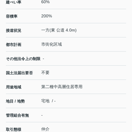
60%
建ぺい率
200%
容積率
一方(東 公道 4.0m)
接道状況
市街化区域
都市計画
-
その他法令上の制限
不要
国土法届出要否
第二種中高層住居専用
用途地域
宅地 / -
地目 / 地勢
-
管理組合有無
仲介
取引態様