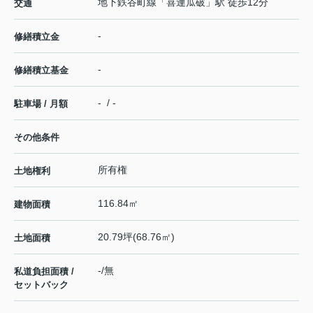
地下鉄谷町線
「
喜連瓜破
」駅 徒歩12分
交通
-
修繕積立金
-
修繕積立基金
- / -
駐車場 / 月額
その他条件
所有権
土地権利
116.84㎡
建物面積
20.79坪(68.76㎡)
土地面積
-/無
私道負担面積 /
セットバック