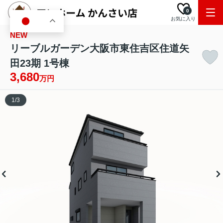
0
お気に入り
JA
NEW
リーブルガーデン大阪市東住吉区住道矢
田23期 1号棟
3,680
万円
1
/
3