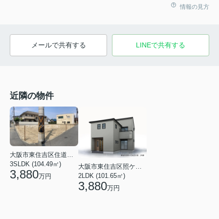
情報の見方
メールで共有する
LINEで共有する
近隣の物件
大阪市東住吉区住道矢田４丁目
3SLDK (104.49㎡)
大阪市東住吉区照ケ丘矢田３丁目
3,880
2LDK (101.65㎡)
万円
3,880
万円