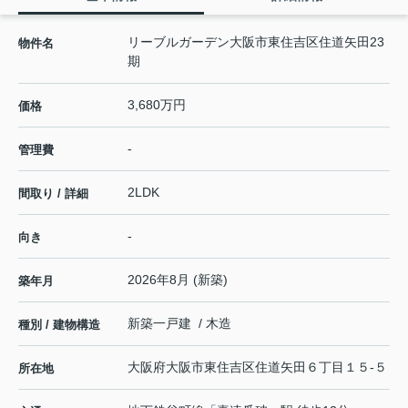
リーブルガーデン大阪市東住吉区住道矢田23
物件名
期
3,680万円
価格
-
管理費
2LDK
間取り / 詳細
-
向き
2026年8月 (新築)
築年月
新築一戸建 / 木造
種別 / 建物構造
大阪府
大阪市東住吉区
住道矢田
６丁目１５-５
所在地