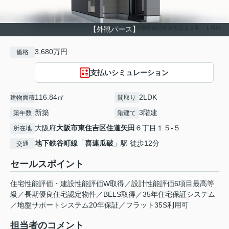
【外観パース】
3,680万円
価格
支払いシミュレーション
116.84㎡
2LDK
建物面積
間取り
新築
3階建
築年数
階建て
大阪府
大阪市東住吉区
住道矢田
６丁目１５-５
所在地
地下鉄谷町線
「
喜連瓜破
」駅 徒歩12分
交通
セールスポイント
住宅性能評価・建設性能評価W取得／設計性能評価6項目最高等
級／長期優良住宅認定物件／BELS取得／35年住宅保証システム
／地盤サポートシステム20年保証／フラット35S利用可
担当者のコメント