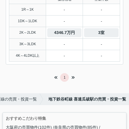
-
-
1R～1K
-
-
1DK～1LDK
4346.7万円
3室
2K～2LDK
-
-
3K～3LDK
-
-
4K～4LDK以上
1
町線の売買・投資一覧
地下鉄谷町線 喜連瓜破駅の売買・投資一覧
おすすめこだわり特集
大阪府の売買物件(102件)
奈良県の売買物件(85件)