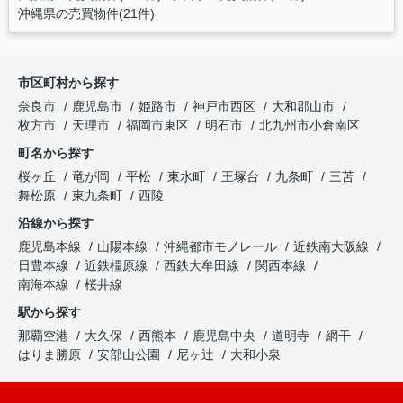
沖縄県の売買物件(21件)
市区町村から探す
奈良市
鹿児島市
姫路市
神戸市西区
大和郡山市
枚方市
天理市
福岡市東区
明石市
北九州市小倉南区
町名から探す
桜ヶ丘
竜が岡
平松
東水町
王塚台
九条町
三苫
舞松原
東九条町
西陵
沿線から探す
鹿児島本線
山陽本線
沖縄都市モノレール
近鉄南大阪線
日豊本線
近鉄橿原線
西鉄大牟田線
関西本線
南海本線
桜井線
駅から探す
那覇空港
大久保
西熊本
鹿児島中央
道明寺
網干
はりま勝原
安部山公園
尼ヶ辻
大和小泉