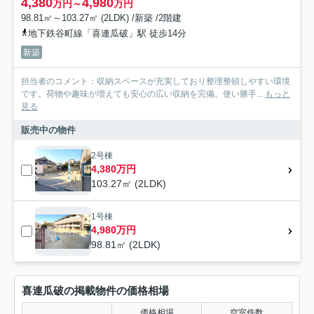
4,380
4,980
万円～
万円
98.81㎡～103.27㎡ (2LDK) /新築 /2階建
地下鉄谷町線「喜連瓜破」駅 徒歩14分
新築
担当者のコメント：収納スペースが充実しており整理整頓しやすい環境
です。荷物や趣味が増えても安心の広い収納を完備。使い勝手...
もっと
見る
販売中の物件
2号棟
4,380万円
103.27㎡ (2LDK)
1号棟
4,980万円
98.81㎡ (2LDK)
喜連瓜破の掲載物件の価格相場
価格相場
空室件数