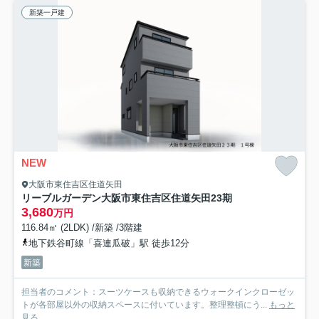
新築一戸建
NEW
大阪市東住吉区住道矢田
リーブルガーデン大阪市東住吉区住道矢田23期
3,680
万円
116.84㎡ (2LDK) /新築 /3階建
地下鉄谷町線「喜連瓜破」駅 徒歩12分
新築
担当者のコメント：スーツケースも収納できるウォークインクローゼッ
トが各部屋以外の収納スペースに付いています。整理整頓にう...
もっと
見る