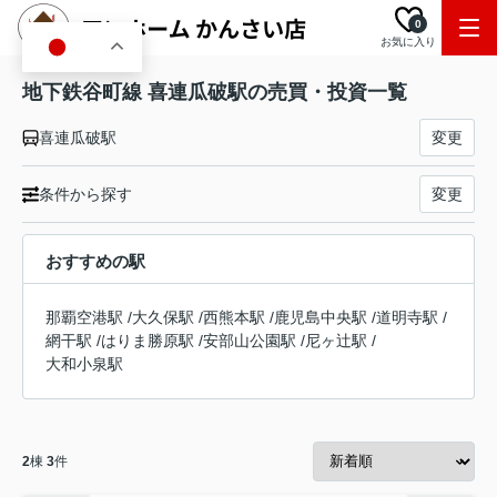
0
お気に入り
JA
地下鉄谷町線 喜連瓜破駅の売買・投資一覧
喜連瓜破駅
変更
条件から探す
変更
おすすめの駅
那覇空港駅
/
大久保駅
/
西熊本駅
/
鹿児島中央駅
/
道明寺駅
/
網干駅
/
はりま勝原駅
/
安部山公園駅
/
尼ヶ辻駅
/
大和小泉駅
2
棟
3
件