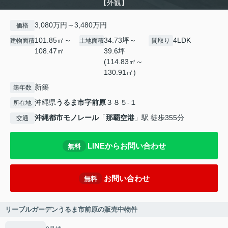
【外観】
3,080万円～3,480万円
価格
101.85㎡～
34.73坪～
4LDK
建物面積
土地面積
間取り
108.47㎡
39.6坪
(114.83㎡～
130.91㎡)
新築
築年数
沖縄県
うるま市
字前原
３８５-１
所在地
沖縄都市モノレール
「
那覇空港
」駅 徒歩355分
交通
LINEからお問い合わせ
無料
お問い合わせ
無料
リーブルガーデンうるま市前原の販売中物件