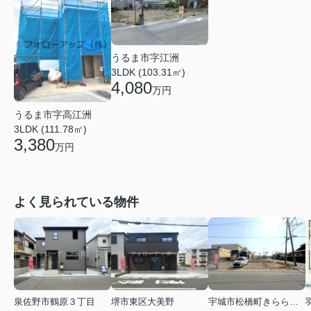
うるま市字江洲
3LDK (103.31㎡)
4,080
万円
うるま市字高江洲
3LDK (111.78㎡)
3,380
万円
よく見られている物件
泉佐野市鶴原３丁目
堺市東区大美野
宇城市松橋町きらら３丁目