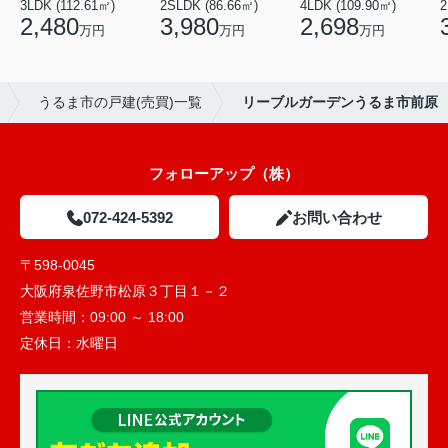
3LDK (112.61㎡)
2SLDK (86.66㎡)
4LDK (109.90㎡)
2
2,480
3,980
2,698
万円
万円
万円
うるま市の戸建(売買)一覧
リーブルガーデンうるま市前原
フォローアップ（株）
072-424-5392
お問い合わせ
〒598-0045
大阪府泉佐野市松原３丁目１－２
営業時間：
09:00 ～ 18:00
定休日：
水曜日