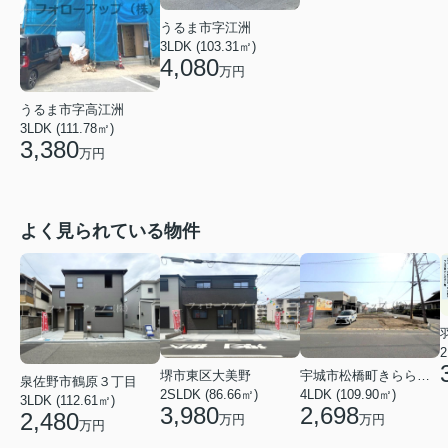
うるま市字江洲
3LDK (103.31㎡)
4,080
万円
うるま市字高江洲
3LDK (111.78㎡)
3,380
万円
よく見られている物件
2
堺市東区大美野
宇城市松橋町きらら３丁目
泉佐野市鶴原３丁目
2SLDK (86.66㎡)
4LDK (109.90㎡)
3LDK (112.61㎡)
3,980
2,698
2,480
万円
万円
万円