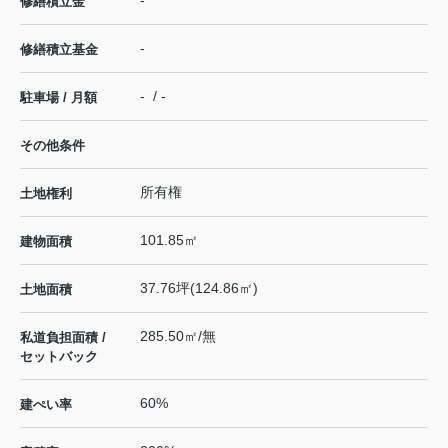
-
修繕積立金
-
修繕積立基金
- / -
駐車場 / 月額
その他条件
所有権
土地権利
101.85㎡
建物面積
37.76坪(124.86㎡)
土地面積
285.50㎡/無
私道負担面積 /
セットバック
60%
建ぺい率