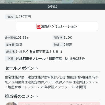
【外観】
3,280万円
価格
支払いシミュレーション
101.85㎡
3LDK
建物面積
間取り
新築
2階建
築年数
階建て
沖縄県
うるま市
字前原
３８５-１
所在地
沖縄都市モノレール
「
那覇空港
」駅 徒歩355分
交通
セールスポイント
住宅性能評価・建設性能評価W取得／設計性能評価6項目最高等
級／長期優良住宅認定物件／BELS取得／35年住宅保証システム
／地盤サポートシステム20年保証／フラット35S利用可
担当者のコメント