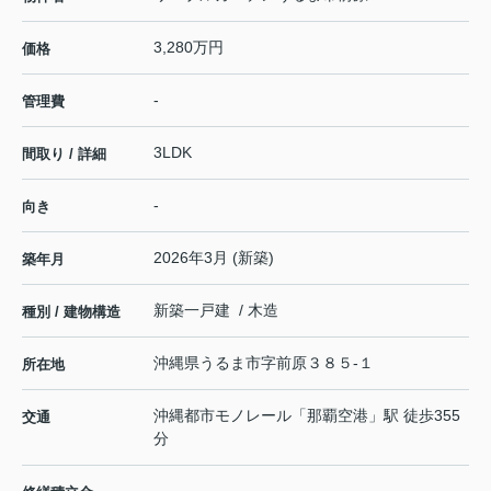
3,280万円
価格
-
管理費
3LDK
間取り / 詳細
-
向き
2026年3月 (新築)
築年月
新築一戸建 / 木造
種別 / 建物構造
沖縄県
うるま市
字前原
３８５-１
所在地
沖縄都市モノレール
「
那覇空港
」駅 徒歩355
交通
分