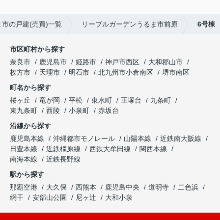
市の戸建(売買)一覧
リーブルガーデンうるま市前原
6号棟
市区町村から探す
奈良市
鹿児島市
姫路市
神戸市西区
大和郡山市
枚方市
天理市
明石市
北九州市小倉南区
堺市南区
町名から探す
桜ヶ丘
竜が岡
平松
東水町
王塚台
九条町
東九条町
西陵
小泉町
赤坂台
沿線から探す
鹿児島本線
沖縄都市モノレール
山陽本線
近鉄南大阪線
日豊本線
近鉄橿原線
西鉄大牟田線
関西本線
南海本線
近鉄長野線
駅から探す
那覇空港
大久保
西熊本
鹿児島中央
道明寺
二色浜
網干
安部山公園
尼ヶ辻
大和小泉