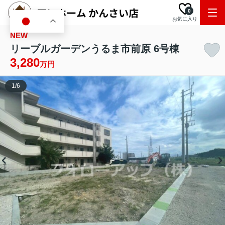
0
お気に入り
JA
NEW
リーブルガーデンうるま市前原 6号棟
3,280
万円
1
/
6