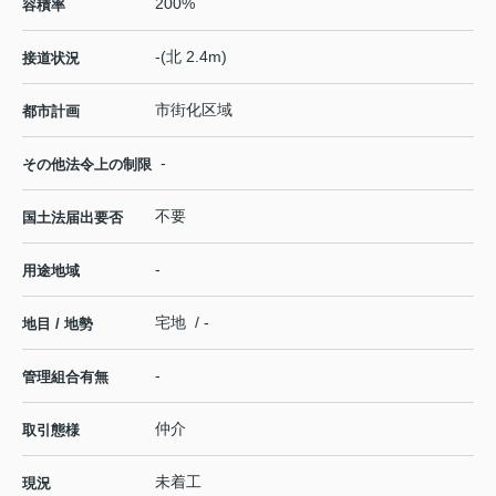
200%
容積率
-(北 2.4m)
接道状況
市街化区域
都市計画
-
その他法令上の制限
不要
国土法届出要否
-
用途地域
宅地 / -
地目 / 地勢
-
管理組合有無
仲介
取引態様
未着工
現況