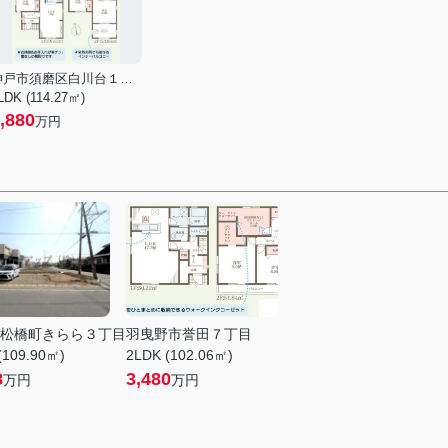
神戸市須磨区白川台１丁目
LDK (114.27㎡)
,880
万円
松橋町きらら３丁目
羽曳野市誉田７丁目
(109.90㎡)
2LDK (102.06㎡)
8
3,480
万円
万円