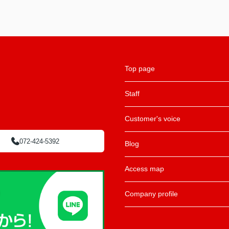
Top page
Staff
Customer's voice
072-424-5392
Blog
Access map
Company profile