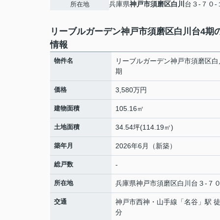
兵庫県
神戸市須磨区
白川
台３-７０-
所在地
リーブルガーデン神戸市須磨区白川台4期
情報
物件名
リーブルガーデン神戸市須磨区白
期
価格
3,580万円
建物面積
105.16㎡
土地面積
34.54坪(114.19㎡)
築年月
2026年6月（新築）
総戸数
-
所在地
兵庫県
神戸市須磨区
白川
台３-７０
交通
神戸市西神・山手線
「
名谷
」駅 徒
分