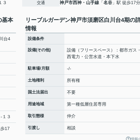
１３
神戸市西神・山手線
「
名谷
」駅 徒歩17
交通
の基本
リーブルガーデン神戸市須磨区白川台4期の
情報
川台4
設備条件
設備(その他)
設備（フリースペース）：都市ガス
西電力・公営水道・本下水
駐車場/月額
-/-
土地権利
所有権
国土法届出
不要
用途地域
第一種低層住居専用
取引態様
仲介
-１３
引渡し
相談
歩17
情報