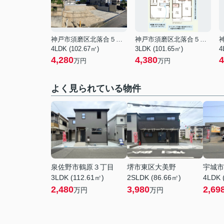
神戸市須磨区北落合５丁目
神戸市須磨区北落合５丁目
4LDK (102.67㎡)
3LDK (101.65㎡)
4
4,280
4,380
4
万円
万円
よく見られている物件
泉佐野市鶴原３丁目
堺市東区大美野
宇城市
3LDK (112.61㎡)
2SLDK (86.66㎡)
4LDK 
2,480
3,980
2,69
万円
万円