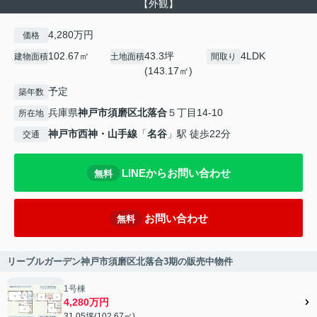
【外観】
4,280万円
価格
102.67㎡
43.3坪
4LDK
建物面積
土地面積
間取り
(143.17㎡)
予定
築年数
兵庫県
神戸市須磨区
北落合
５丁目14-10
所在地
神戸市西神・山手線
「
名谷
」駅 徒歩22分
交通
LINEからお問い合わせ
無料
お問い合わせ
無料
リーブルガーデン神戸市須磨区北落合3期の販売中物件
1号棟
4,280万円
31.05坪(102.67㎡)