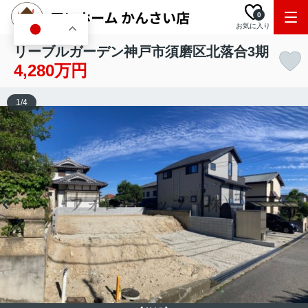
0
お気に入り
JA
リーブルガーデン神戸市須磨区北落合3期
4,280万円
1
/
4