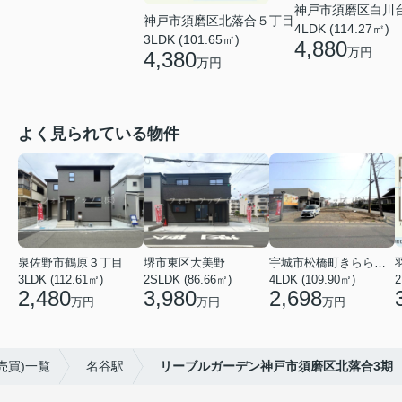
神戸市須磨区白川
神戸市須磨区北落合５丁目
4LDK (114.27㎡)
3LDK (101.65㎡)
4,880
万円
4,380
万円
よく見られている物件
泉佐野市鶴原３丁目
堺市東区大美野
宇城市松橋町きらら３丁目
3LDK (112.61㎡)
2SLDK (86.66㎡)
4LDK (109.90㎡)
2
2,480
3,980
2,698
万円
万円
万円
売買)一覧
名谷駅
リーブルガーデン神戸市須磨区北落合3期