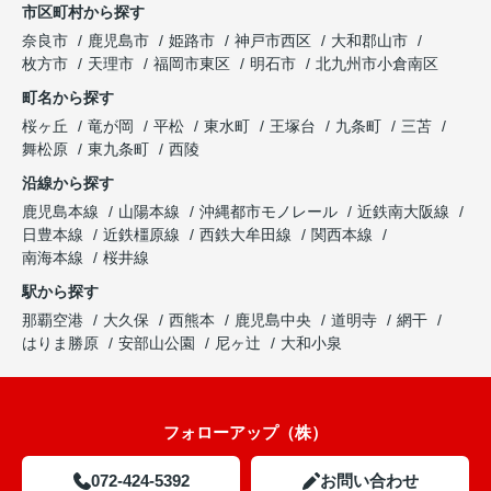
市区町村から探す
奈良市
鹿児島市
姫路市
神戸市西区
大和郡山市
枚方市
天理市
福岡市東区
明石市
北九州市小倉南区
町名から探す
桜ヶ丘
竜が岡
平松
東水町
王塚台
九条町
三苫
舞松原
東九条町
西陵
沿線から探す
鹿児島本線
山陽本線
沖縄都市モノレール
近鉄南大阪線
日豊本線
近鉄橿原線
西鉄大牟田線
関西本線
南海本線
桜井線
駅から探す
那覇空港
大久保
西熊本
鹿児島中央
道明寺
網干
はりま勝原
安部山公園
尼ヶ辻
大和小泉
フォローアップ（株）
072-424-5392
お問い合わせ