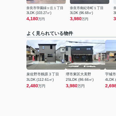
奈良市学園緑ヶ丘１丁目
奈良市南紀寺町１丁目
3LDK (103.27㎡)
3LDK (96.68㎡)
3
4,180
3,980
3
万円
万円
よく見られている物件
泉佐野市鶴原３丁目
堺市東区大美野
宇城市
3LDK (112.61㎡)
2SLDK (86.66㎡)
4LDK 
2,480
3,980
2,69
万円
万円