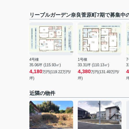
リーブルガーデン奈良菅原町7期で募集中
4号棟
1号棟
35.06坪 (115.93㎡)
33.31坪 (110.13㎡)
3
4,180
4,380
4
万円(119.22万円/
万円(131.49万円/
坪)
坪)
坪
近隣の物件