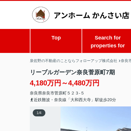
Top
Search for
properties for
泉佐野の不動産のことならフォローアップ株式会社
奈良市
リーブルガーデン奈良菅原町7期
4,180万円～4,480万円
奈良県
奈良市
菅原町
５２３-５
近鉄難波・奈良線「大和西大寺」駅徒歩20分
1
/
4