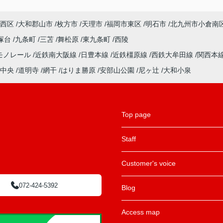
西区
大和郡山市
枚方市
天理市
福岡市東区
明石市
北九州市小倉南
塚台
九条町
三苫
舞松原
東九条町
西陵
モノレール
近鉄南大阪線
日豊本線
近鉄橿原線
西鉄大牟田線
関西本
中央
道明寺
網干
はりま勝原
安部山公園
尼ヶ辻
大和小泉
Top page
Staff
Customer's voice
072-424-5392
Blog
Access map