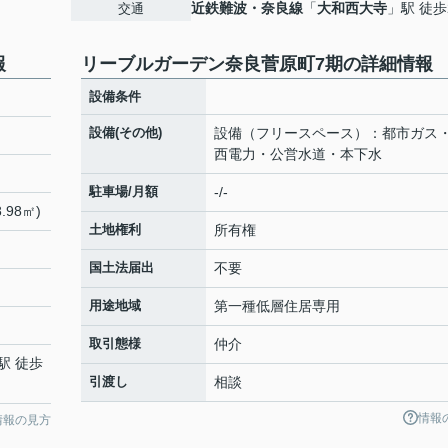
近鉄難波・奈良線
「
大和西大寺
」駅 徒歩
交通
報
リーブルガーデン奈良菅原町7期の詳細情報
設備条件
設備(その他)
設備（フリースペース）：都市ガス
西電力・公営水道・本下水
駐車場/月額
-/-
.98㎡)
土地権利
所有権
国土法届出
不要
用途地域
第一種低層住居専用
取引態様
仲介
駅 徒歩
引渡し
相談
情報
情報の見方