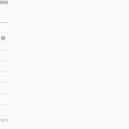
20分
・関
の見方