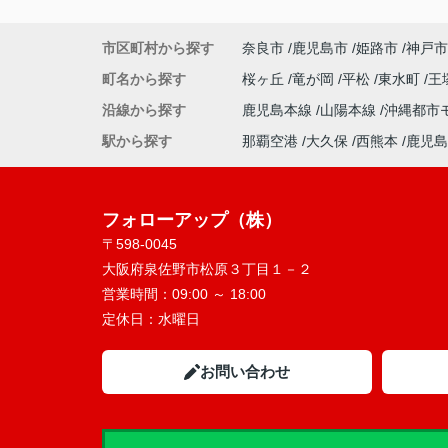
市区町村から探す
奈良市
鹿児島市
姫路市
神戸市
町名から探す
桜ヶ丘
竜が岡
平松
東水町
王
沿線から探す
鹿児島本線
山陽本線
沖縄都市
駅から探す
那覇空港
大久保
西熊本
鹿児島
フォローアップ（株）
〒598-0045
大阪府泉佐野市松原３丁目１－２
営業時間：
09:00 ～ 18:00
定休日：
水曜日
お問い合わせ