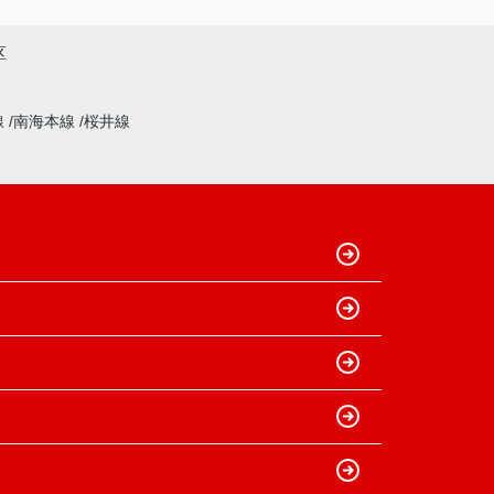
区
線
南海本線
桜井線