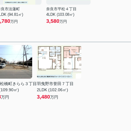
奈良市法蓮町
奈良市平松４丁目
LDK (94.81㎡)
4LDK (103.08㎡)
,780
3,580
万円
万円
松橋町きらら３丁目
羽曳野市誉田７丁目
(109.90㎡)
2LDK (102.06㎡)
8
3,480
万円
万円