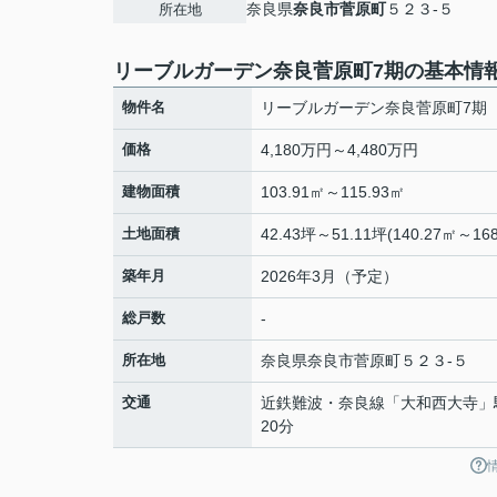
奈良県
奈良市
菅原町
５２３-５
所在地
リーブルガーデン奈良菅原町7期の基本情
物件名
リーブルガーデン奈良菅原町7期
価格
4,180万円～4,480万円
建物面積
103.91㎡～115.93㎡
土地面積
42.43坪～51.11坪(140.27㎡～168
築年月
2026年3月（予定）
総戸数
-
所在地
奈良県
奈良市
菅原町
５２３-５
交通
近鉄難波・奈良線
「
大和西大寺
」
20分