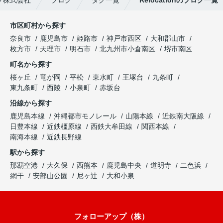
市区町村から探す
奈良市
鹿児島市
姫路市
神戸市西区
大和郡山市
枚方市
天理市
明石市
北九州市小倉南区
堺市南区
町名から探す
桜ヶ丘
竜が岡
平松
東水町
王塚台
九条町
東九条町
西陵
小泉町
赤坂台
沿線から探す
鹿児島本線
沖縄都市モノレール
山陽本線
近鉄南大阪線
日豊本線
近鉄橿原線
西鉄大牟田線
関西本線
南海本線
近鉄長野線
駅から探す
那覇空港
大久保
西熊本
鹿児島中央
道明寺
二色浜
網干
安部山公園
尼ヶ辻
大和小泉
フォローアップ（株）