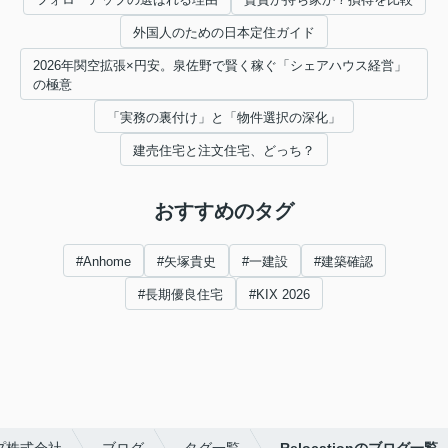
外国人のための日本定住ガイド
2026年関空拡張×円安。泉佐野で賢く稼ぐ「シェアハウス経営」
の極意
「実務の裏付け」と「物件選択の深化」
建売住宅と注文住宅、どっち？
おすすめのタグ
#Anhome
#矢塚貴史
#一建設
#建築確認
#長期優良住宅
#KIX 2026
プ株式会社
ブログ
タグ一覧
Relocationのブログ一覧