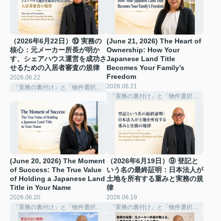
（2026年6月22日）⑩ 実務の
(June 21, 2026) The Heart of
核心：元メーカー所長が明か
Ownership: How Your
す、シェアハウス運営を成功さ
Japanese Land Title
せるための入居者審査の規律
Becomes Your Family’s
Freedom
2026.06.22
2026.06.21
「実務の裏付け」と「物件選択の深化」
「実務の裏付け」と「物件選択の深化」
(June 20, 2026) The Moment
（2026年6月19日）⑨ 登記と
of Success: The True Value
いう名の最終証明：日本法人が
of Holding a Japanese Land
土地を所有する重みと実務の規
Title in Your Name
律
2026.06.20
2026.06.19
「実務の裏付け」と「物件選択の深化」
「実務の裏付け」と「物件選択の深化」