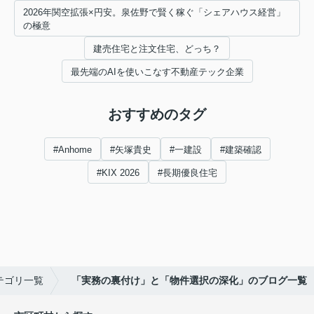
2026年関空拡張×円安。泉佐野で賢く稼ぐ「シェアハウス経営」
の極意
建売住宅と注文住宅、どっち？
最先端のAIを使いこなす不動産テック企業
おすすめのタグ
#Anhome
#矢塚貴史
#一建設
#建築確認
#KIX 2026
#長期優良住宅
テゴリ一覧
「実務の裏付け」と「物件選択の深化」のブログ一覧