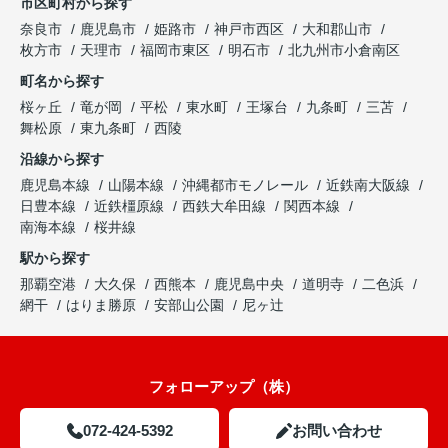
市区町村から探す
奈良市
鹿児島市
姫路市
神戸市西区
大和郡山市
枚方市
天理市
福岡市東区
明石市
北九州市小倉南区
町名から探す
桜ヶ丘
竜が岡
平松
東水町
王塚台
九条町
三苫
舞松原
東九条町
西陵
沿線から探す
鹿児島本線
山陽本線
沖縄都市モノレール
近鉄南大阪線
日豊本線
近鉄橿原線
西鉄大牟田線
関西本線
南海本線
桜井線
駅から探す
那覇空港
大久保
西熊本
鹿児島中央
道明寺
二色浜
網干
はりま勝原
安部山公園
尼ヶ辻
フォローアップ（株）
072-424-5392
お問い合わせ