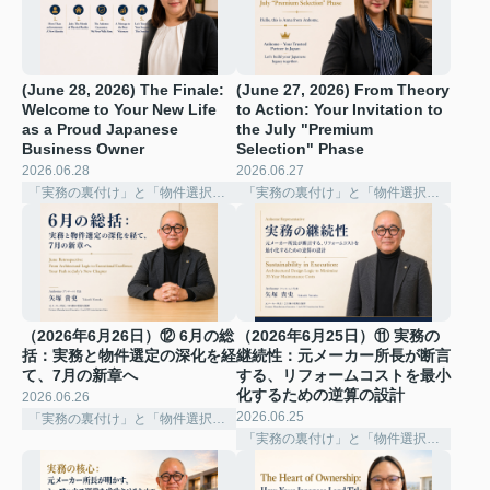
(June 28, 2026) The Finale:
(June 27, 2026) From Theory
Welcome to Your New Life
to Action: Your Invitation to
as a Proud Japanese
the July "Premium
Business Owner
Selection" Phase ️
2026.06.28
2026.06.27
「実務の裏付け」と「物件選択の深化」
「実務の裏付け」と「物件選択の深化」
（2026年6月26日）⑫ 6月の総
（2026年6月25日）⑪ 実務の
括：実務と物件選定の深化を経
継続性：元メーカー所長が断言
て、7月の新章へ
する、リフォームコストを最小
化するための逆算の設計
2026.06.26
2026.06.25
「実務の裏付け」と「物件選択の深化」
「実務の裏付け」と「物件選択の深化」