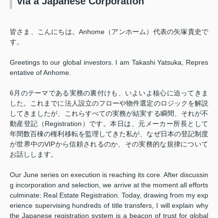
via a Japanese Corporation
皆さま、こんにちは。Anhome（アンホーム）代表の矢塚貴史で
す。
Greetings to our global investors. I am Takashi Yatsuka, Repres
entative of Anhome.
6月のテーマである実務の裏付けも、いよいよ核心に迫ってきま
した。これまでに法人設立のフローや物件選定のロジックを解説
してきましたが、これらすべての実務が結実する瞬間、それが不
動産登記（Registration）です。本日は、元メーカー所長として
年間数百棟の権利移転を監理してきた私が、なぜ日本の登記制度
が世界中のVIPから信頼されるのか、その実務的な規律について
お話しします。
Our June series on execution is reaching its core. After discussin
g incorporation and selection, we arrive at the moment all efforts
culminate: Real Estate Registration. Today, drawing from my exp
erience supervising hundreds of title transfers, I will explain why
the Japanese registration system is a beacon of trust for global