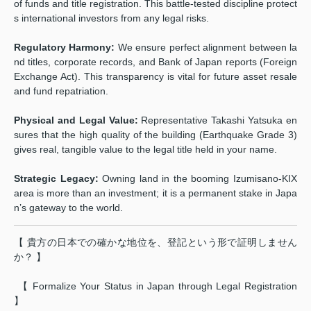
of funds and title registration. This battle-tested discipline protect
s international investors from any legal risks.
Regulatory Harmony:
We ensure perfect alignment between la
nd titles, corporate records, and Bank of Japan reports (Foreign
Exchange Act). This transparency is vital for future asset resale
and fund repatriation.
Physical and Legal Value:
Representative Takashi Yatsuka en
sures that the high quality of the building (Earthquake Grade 3)
gives real, tangible value to the legal title held in your name.
Strategic Legacy:
Owning land in the booming Izumisano-KIX
area is more than an investment; it is a permanent stake in Japa
n’s gateway to the world.
【 貴方の日本での確かな地位を、登記という形で証明しません
か？ 】
【 Formalize Your Status in Japan through Legal Registration
】