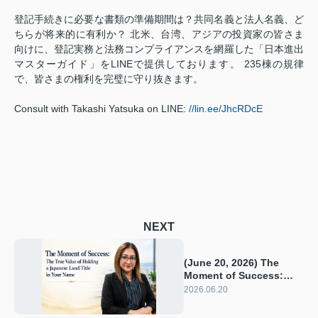
登記手続きに必要な書類の準備期間は？共同名義と法人名義、ど
ちらが将来的に有利か？ 北米、台湾、アジアの投資家の皆さま
向けに、登記実務と法務コンプライアンスを網羅した「日本進出
マスターガイド」をLINEで提供しております。 235棟の規律
で、皆さまの権利を完璧に守り抜きます。
Consult with Takashi Yatsuka on LINE:
//lin.ee/JhcRDcE
NEXT
(June 20, 2026) The
Moment of Success:
The True Value of
2026.06.20
Holding a Japanese
Land Title in Your Name