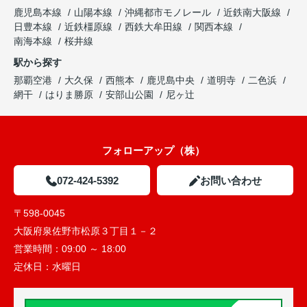
鹿児島本線
山陽本線
沖縄都市モノレール
近鉄南大阪線
日豊本線
近鉄橿原線
西鉄大牟田線
関西本線
南海本線
桜井線
駅から探す
那覇空港
大久保
西熊本
鹿児島中央
道明寺
二色浜
網干
はりま勝原
安部山公園
尼ヶ辻
フォローアップ（株）
072-424-5392
お問い合わせ
〒598-0045
大阪府泉佐野市松原３丁目１－２
営業時間：
09:00 ～ 18:00
定休日：
水曜日