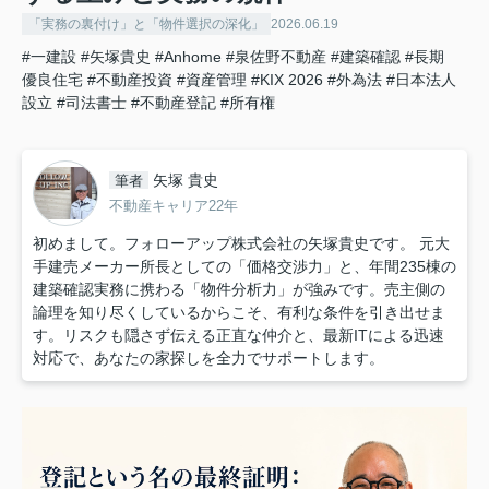
「実務の裏付け」と「物件選択の深化」
2026.06.19
#一建設
#矢塚貴史
#Anhome
#泉佐野不動産
#建築確認
#長期
優良住宅
#不動産投資
#資産管理
#KIX 2026
#外為法
#日本法人
設立
#司法書士
#不動産登記
#所有権
矢塚 貴史
筆者
不動産キャリア22年
初めまして。フォローアップ株式会社の矢塚貴史です。 元大
手建売メーカー所長としての「価格交渉力」と、年間235棟の
建築確認実務に携わる「物件分析力」が強みです。売主側の
論理を知り尽くしているからこそ、有利な条件を引き出せま
す。リスクも隠さず伝える正直な仲介と、最新ITによる迅速
対応で、あなたの家探しを全力でサポートします。