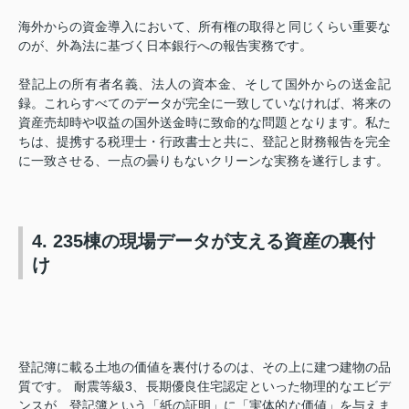
海外からの資金導入において、所有権の取得と同じくらい重要な
のが、外為法に基づく日本銀行への報告実務です。
登記上の所有者名義、法人の資本金、そして国外からの送金記
録。これらすべてのデータが完全に一致していなければ、将来の
資産売却時や収益の国外送金時に致命的な問題となります。私た
ちは、提携する税理士・行政書士と共に、登記と財務報告を完全
に一致させる、一点の曇りもないクリーンな実務を遂行します。
4. 235棟の現場データが支える資産の裏付
け
登記簿に載る土地の価値を裏付けるのは、その上に建つ建物の品
質です。 耐震等級3、長期優良住宅認定といった物理的なエビデ
ンスが、登記簿という「紙の証明」に「実体的な価値」を与えま