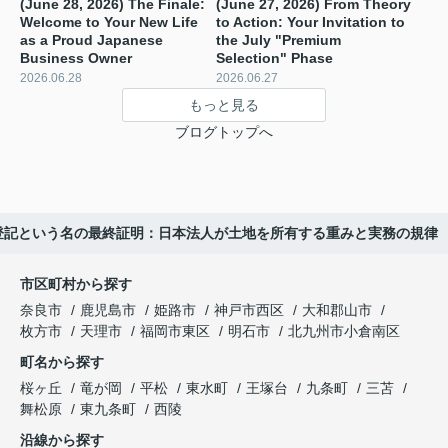
(June 28, 2026) The Finale:
(June 27, 2026) From Theory
Welcome to Your New Life
to Action: Your Invitation to
as a Proud Japanese
the July "Premium
Business Owner
Selection" Phase ️
2026.06.28
2026.06.27
もっと見る
ブログトップへ
）⑨ 登記という名の最終証明：日本法人が土地を所有する重みと実務の規律
市区町村から探す
奈良市
鹿児島市
姫路市
神戸市西区
大和郡山市
枚方市
天理市
福岡市東区
明石市
北九州市小倉南区
町名から探す
桜ヶ丘
竜が岡
平松
東水町
王塚台
九条町
三苫
舞松原
東九条町
西陵
沿線から探す