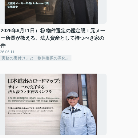
2026年6月11日）⑤ 物件選定の鑑定眼：元メー
カー所長が教える、法人資産として持つべき家の
条件
26.06.11
「実務の裏付け」と「物件選択の深化」