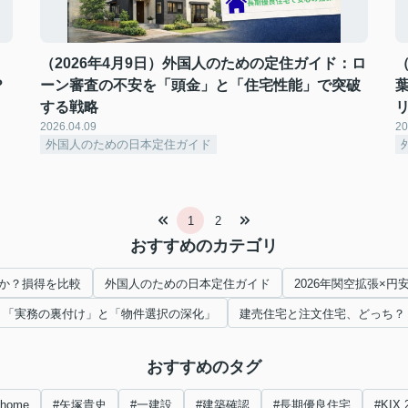
：
（2026年4月9日）外国人のための定住ガイド：ロ
？
ーン審査の不安を「頭金」と「住宅性能」で突破
する戦略
2026.04.09
20
外国人のための日本定住ガイド
1
2
おすすめのカテゴリ
か？損得を比較
外国人のための日本定住ガイド
2026年関空拡張×
「実務の裏付け」と「物件選択の深化」
建売住宅と注文住宅、どっち？
おすすめのタグ
nhome
#矢塚貴史
#一建設
#建築確認
#長期優良住宅
#KIX 