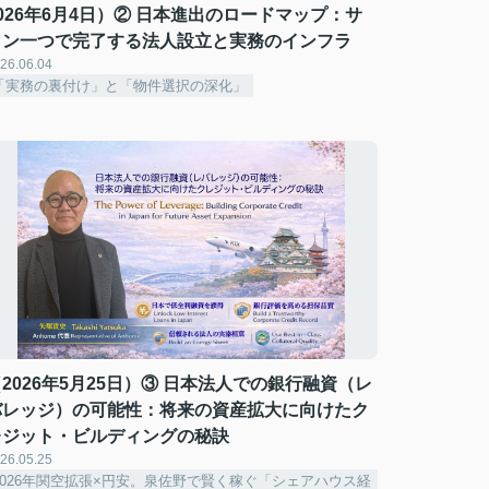
026年6月4日）② 日本進出のロードマップ：サ
イン一つで完了する法人設立と実務のインフラ
26.06.04
「実務の裏付け」と「物件選択の深化」
2026年5月25日）③ 日本法人での銀行融資（レ
バレッジ）の可能性：将来の資産拡大に向けたク
レジット・ビルディングの秘訣
26.05.25
2026年関空拡張×円安。泉佐野で賢く稼ぐ「シェアハウス経