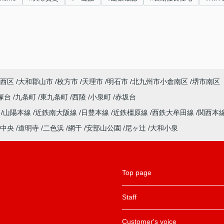
西区
大和郡山市
枚方市
天理市
明石市
北九州市小倉南区
堺市南区
塚台
九条町
東九条町
西陵
小泉町
赤坂台
ル
山陽本線
近鉄南大阪線
日豊本線
近鉄橿原線
西鉄大牟田線
関西本
中央
道明寺
二色浜
網干
安部山公園
尼ヶ辻
大和小泉
Top page
Staff
Customer's voice