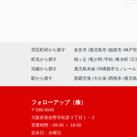
市区町村から探す
奈良市
鹿児島市
姫路市
神戸市
町名から探す
桜ヶ丘
竜が岡
平松
東水町
王
沿線から探す
鹿児島本線
沖縄都市モノレー
駅から探す
那覇空港
大久保
西熊本
鹿児島
フォローアップ（株）
〒598-0045
大阪府泉佐野市松原３丁目１－２
営業時間：
09:00 ～ 18:00
定休日：
水曜日