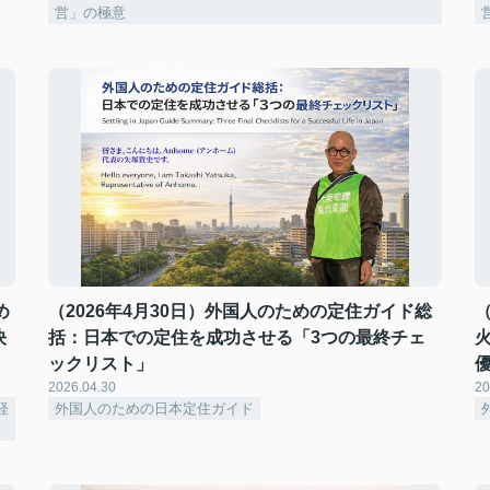
営」の極意
め
（2026年4月30日）外国人のための定住ガイド総
決
括：日本での定住を成功させる「3つの最終チェ
ックリスト」
2026.04.30
20
経
外国人のための日本定住ガイド