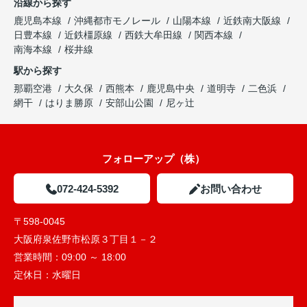
沿線から探す
鹿児島本線
沖縄都市モノレール
山陽本線
近鉄南大阪線
日豊本線
近鉄橿原線
西鉄大牟田線
関西本線
南海本線
桜井線
駅から探す
那覇空港
大久保
西熊本
鹿児島中央
道明寺
二色浜
網干
はりま勝原
安部山公園
尼ヶ辻
フォローアップ（株）
072-424-5392
お問い合わせ
〒598-0045
大阪府泉佐野市松原３丁目１－２
営業時間：
09:00 ～ 18:00
定休日：
水曜日