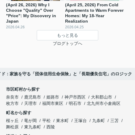
(April 26, 2026) Why I
(April 25, 2026) From Cold
Choose "Quality" Over
Apartments to Warm Forever
"Price": My Discovery in
Homes: My 18-Year
Japan
Realization
2026.04.26
2026.04.25
もっと見る
ブログトップへ
住ガイド：家族を守る「団体信用生命保険」と「長期優良住宅」のロジック
市区町村から探す
奈良市
鹿児島市
姫路市
神戸市西区
大和郡山市
枚方市
天理市
福岡市東区
明石市
北九州市小倉南区
町名から探す
桜ヶ丘
竜が岡
平松
東水町
王塚台
九条町
三苫
舞松原
東九条町
西陵