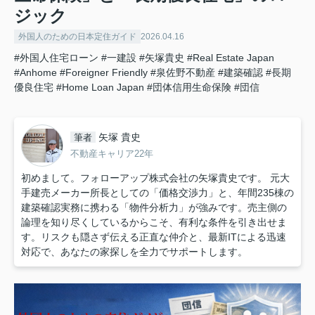
ジック
外国人のための日本定住ガイド
2026.04.16
#外国人住宅ローン
#一建設
#矢塚貴史
#Real Estate Japan
#Anhome
#Foreigner Friendly
#泉佐野不動産
#建築確認
#長期
優良住宅
#Home Loan Japan
#団体信用生命保険
#団信
矢塚 貴史
筆者
不動産キャリア22年
初めまして。フォローアップ株式会社の矢塚貴史です。 元大
手建売メーカー所長としての「価格交渉力」と、年間235棟の
建築確認実務に携わる「物件分析力」が強みです。売主側の
論理を知り尽くしているからこそ、有利な条件を引き出せま
す。リスクも隠さず伝える正直な仲介と、最新ITによる迅速
対応で、あなたの家探しを全力でサポートします。