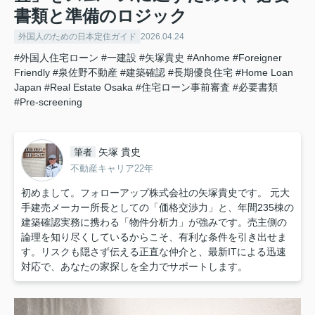
書類と準備のロジック
外国人のための日本定住ガイド
2026.04.24
#外国人住宅ローン
#一建設
#矢塚貴史
#Anhome
#Foreigner
Friendly
#泉佐野不動産
#建築確認
#長期優良住宅
#Home Loan
Japan
#Real Estate Osaka
#住宅ローン事前審査
#必要書類
#Pre-screening
矢塚 貴史
筆者
不動産キャリア22年
初めまして。フォローアップ株式会社の矢塚貴史です。 元大
手建売メーカー所長としての「価格交渉力」と、年間235棟の
建築確認実務に携わる「物件分析力」が強みです。売主側の
論理を知り尽くしているからこそ、有利な条件を引き出せま
す。リスクも隠さず伝える正直な仲介と、最新ITによる迅速
対応で、あなたの家探しを全力でサポートします。