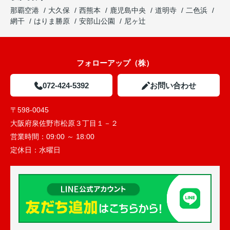
那覇空港
大久保
西熊本
鹿児島中央
道明寺
二色浜
網干
はりま勝原
安部山公園
尼ヶ辻
フォローアップ（株）
072-424-5392
お問い合わせ
〒598-0045
大阪府泉佐野市松原３丁目１－２
営業時間：
09:00 ～ 18:00
定休日：
水曜日