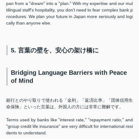
pan from a "dream" into a "plan." With my expertise and our mul
tilingual staff's hospitality, you don't need to fear complex bank p
rocedures. We plan your future in Japan more seriously and logi
cally than anyone else.
5. 言葉の壁を、安心の架け橋に
Bridging Language Barriers with Peace
of Mind
銀行とのやり取りで使われる「金利」「返済比率」「団体信用生
命保険」といった言葉は、外国人の方には非常に難解です。
Terms used by banks like "interest rate," "repayment ratio," and
"group credit life insurance" are very difficult for international resi
dents to understand.