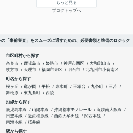
もっと見る
ブログトップへ
ーンの「事前審査」をスムーズに通すための、必要書類と準備のロジック
市区町村から探す
奈良市
鹿児島市
姫路市
神戸市西区
大和郡山市
枚方市
天理市
福岡市東区
明石市
北九州市小倉南区
町名から探す
桜ヶ丘
竜が岡
平松
東水町
王塚台
九条町
三苫
舞松原
東九条町
西陵
沿線から探す
鹿児島本線
山陽本線
沖縄都市モノレール
近鉄南大阪線
日豊本線
近鉄橿原線
西鉄大牟田線
関西本線
南海本線
桜井線
駅から探す