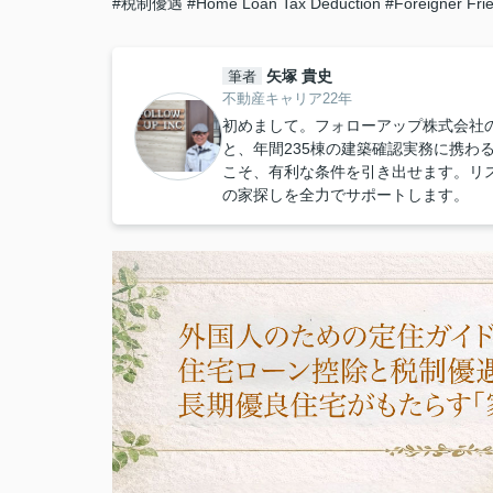
#税制優遇
#Home Loan Tax Deduction
#Foreigner Fri
矢塚 貴史
筆者
不動産キャリア22年
初めまして。フォローアップ株式会社
と、年間235棟の建築確認実務に携わ
こそ、有利な条件を引き出せます。リ
の家探しを全力でサポートします。