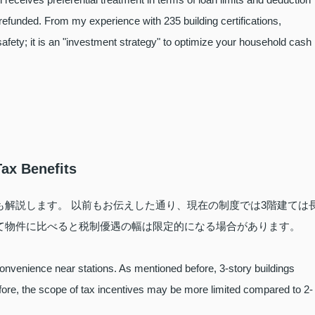
x refunded. From my experience with 235 building certifications,
safety; it is an "investment strategy" to optimize your household cash
Tax Benefits
も解説します。 以前もお伝えした通り、現在の制度では3階建ては
て物件に比べると税制優遇の幅は限定的になる場合があります。
e convenience near stations. As mentioned before, 3-story buildings
refore, the scope of tax incentives may be more limited compared to 2-