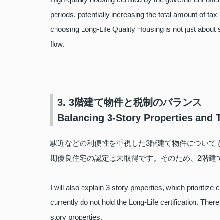
periods, potentially increasing the total amount of ta
choosing Long-Life Quality Housing is not just about 
flow.
3. 3階建て物件と税制のバランス
Balancing 3-Story Properties and 
駅近などの利便性を重視した3階建て物件について
期優良住宅の認定は未取得です。そのため、2階建
I will also explain 3-story properties, which prioritiz
currently do not hold the Long-Life certification. The
story properties.