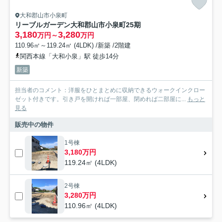
大和郡山市小泉町
リーブルガーデン大和郡山市小泉町25期
3,180
3,280
万円～
万円
110.96㎡～119.24㎡ (4LDK) /新築 /2階建
関西本線「大和小泉」駅 徒歩14分
新築
担当者のコメント：洋服をひとまとめに収納できるウォークインクロー
ゼット付きです。引き戸を開ければ一部屋、閉めれば二部屋に...
もっと
見る
販売中の物件
1号棟
3,180万円
119.24㎡ (4LDK)
2号棟
3,280万円
110.96㎡ (4LDK)