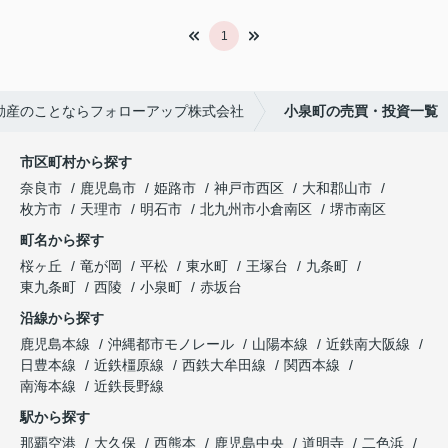
1
動産のことならフォローアップ株式会社
小泉町の売買・投資一覧
市区町村から探す
奈良市
鹿児島市
姫路市
神戸市西区
大和郡山市
枚方市
天理市
明石市
北九州市小倉南区
堺市南区
町名から探す
桜ヶ丘
竜が岡
平松
東水町
王塚台
九条町
東九条町
西陵
小泉町
赤坂台
沿線から探す
鹿児島本線
沖縄都市モノレール
山陽本線
近鉄南大阪線
日豊本線
近鉄橿原線
西鉄大牟田線
関西本線
南海本線
近鉄長野線
駅から探す
那覇空港
大久保
西熊本
鹿児島中央
道明寺
二色浜