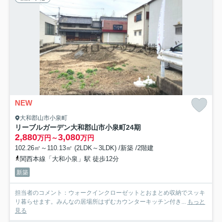
NEW
大和郡山市小泉町
リーブルガーデン大和郡山市小泉町24期
2,880
3,080
万円～
万円
102.26㎡～110.13㎡ (2LDK～3LDK) /新築 /2階建
関西本線「大和小泉」駅 徒歩12分
新築
担当者のコメント：ウォークインクローゼットとおまとめ収納でスッキ
リ暮らせます。みんなの居場所はずむカウンターキッチン付き...
もっと
見る