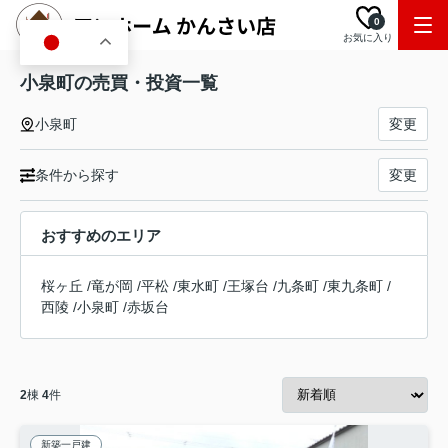
0
お気に入り
JA
小泉町の売買・投資一覧
小泉町
変更
条件から探す
変更
おすすめのエリア
桜ヶ丘
/
竜が岡
/
平松
/
東水町
/
王塚台
/
九条町
/
東九条町
/
西陵
/
小泉町
/
赤坂台
2
棟
4
件
新築一戸建