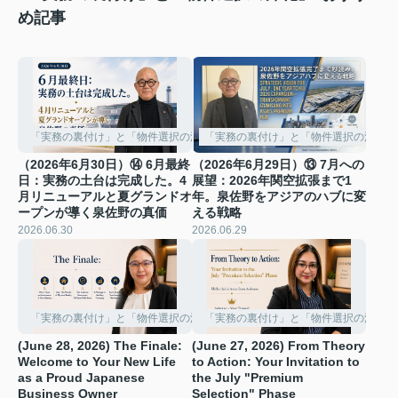
め記事
「実務の裏付け」と「物件選択の深化」
「実務の裏付け」と「物件選択の深化」
（2026年6月30日）⑭ 6月最終
（2026年6月29日）⑬ 7月への
日：実務の土台は完成した。4
展望：2026年関空拡張まで1
月リニューアルと夏グランドオ
年。泉佐野をアジアのハブに変
ープンが導く泉佐野の真価
える戦略
2026.06.30
2026.06.29
「実務の裏付け」と「物件選択の深化」
「実務の裏付け」と「物件選択の深化」
(June 28, 2026) The Finale:
(June 27, 2026) From Theory
Welcome to Your New Life
to Action: Your Invitation to
as a Proud Japanese
the July "Premium
Business Owner
Selection" Phase ️