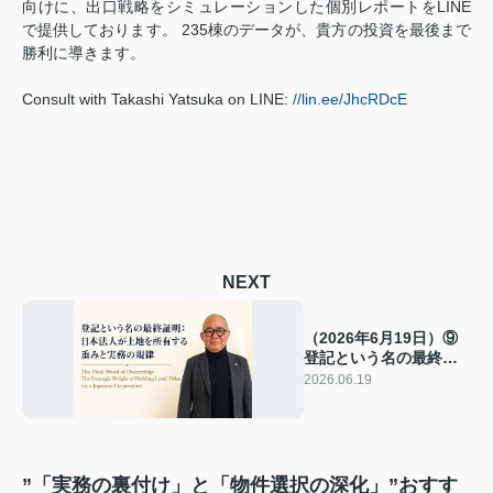
向けに、出口戦略をシミュレーションした個別レポートをLINE
で提供しております。 235棟のデータが、貴方の投資を最後まで
勝利に導きます。
Consult with Takashi Yatsuka on LINE:
//lin.ee/JhcRDcE
NEXT
（2026年6月19日）⑨
登記という名の最終証
明：日本法人が土地を
2026.06.19
所有する重みと実務の
規律
”「実務の裏付け」と「物件選択の深化」”おすす