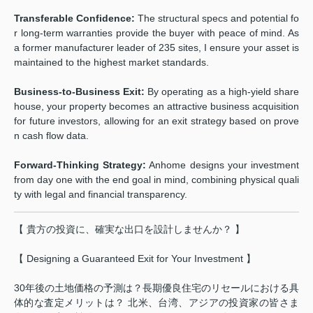
Transferable Confidence:
The structural specs and potential fo
r long-term warranties provide the buyer with peace of mind. As
a former manufacturer leader of 235 sites, I ensure your asset is
maintained to the highest market standards.
Business-to-Business Exit:
By operating as a high-yield share
house, your property becomes an attractive business acquisition
for future investors, allowing for an exit strategy based on prove
n cash flow data.
Forward-Thinking Strategy:
Anhome designs your investment
from day one with the end goal in mind, combining physical quali
ty with legal and financial transparency.
【 貴方の投資に、確実な出口を設計しませんか？ 】
【 Designing a Guaranteed Exit for Your Investment 】
30年後の土地価格の予測は？長期優良住宅のリセールにおける具
体的な査定メリットは？ 北米、台湾、アジアの投資家の皆さま