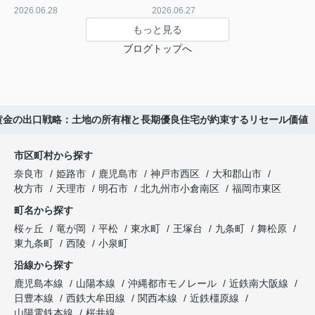
2026.06.28
2026.06.27
もっと見る
ブログトップへ
）⑧ 黄金の出口戦略：土地の所有権と長期優良住宅が約束するリセール価値
市区町村から探す
奈良市
姫路市
鹿児島市
神戸市西区
大和郡山市
枚方市
天理市
明石市
北九州市小倉南区
福岡市東区
町名から探す
桜ヶ丘
竜が岡
平松
東水町
王塚台
九条町
舞松原
東九条町
西陵
小泉町
沿線から探す
鹿児島本線
山陽本線
沖縄都市モノレール
近鉄南大阪線
日豊本線
西鉄大牟田線
関西本線
近鉄橿原線
山陽電鉄本線
桜井線