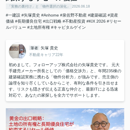
「実務の裏付け」と「物件選択の深化」
2026.06.18
#一建設
#矢塚貴史
#Anhome
#泉佐野不動産
#建築確認
#資産
価値
#長期優良住宅
#出口戦略
#不動産投資
#KIX 2026
#リセー
ルバリュー
#土地所有権
#キャピタルゲイン
矢塚 貴史
筆者
不動産キャリア22年
初めまして。フォローアップ株式会社の矢塚貴史です。 元大
手建売メーカー所長としての「価格交渉力」と、年間235棟の
建築確認実務に携わる「物件分析力」が強みです。売主側の
論理を知り尽くしているからこそ、有利な条件を引き出せま
す。リスクも隠さず伝える正直な仲介と、最新ITによる迅速
対応で、あなたの家探しを全力でサポートします。