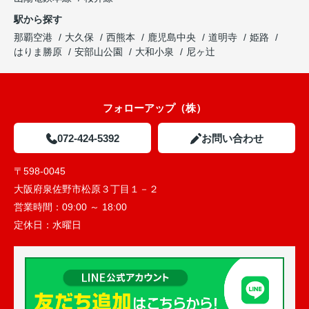
駅から探す
那覇空港
大久保
西熊本
鹿児島中央
道明寺
姫路
はりま勝原
安部山公園
大和小泉
尼ヶ辻
フォローアップ（株）
072-424-5392
お問い合わせ
〒598-0045
大阪府泉佐野市松原３丁目１－２
営業時間：
09:00 ～ 18:00
定休日：
水曜日