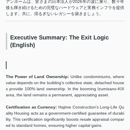
アンホームは、皆さまの日本法人が2026年の波に乗り、数十年
後も輝き続けるための完璧なハードウェアと実務インフラを提供
します。共に、揺るぎないレガシーを築きましょう。
Executive Summary: The Exit Logic
(English)
The Power of Land Ownership:
Unlike condominiums, where
value depends on the building's collective state, detached house
s provide 100% land ownership. In the booming Izumisano-KIX
area, the land remains a permanent, appreciating asset.
Certification as Currency:
Hajime Construction's Long-Life Qu
ality Housing acts as a government-certified guarantee of durabi
lity. This certification significantly boosts resale appraisal compar
ed to standard homes, ensuring higher capital gains.