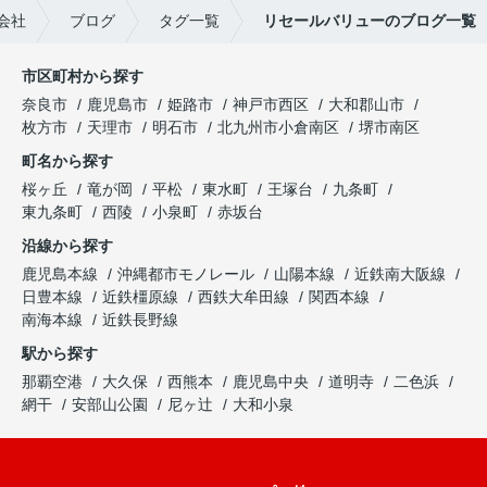
会社
ブログ
タグ一覧
リセールバリューのブログ一覧
市区町村から探す
奈良市
鹿児島市
姫路市
神戸市西区
大和郡山市
枚方市
天理市
明石市
北九州市小倉南区
堺市南区
町名から探す
桜ヶ丘
竜が岡
平松
東水町
王塚台
九条町
東九条町
西陵
小泉町
赤坂台
沿線から探す
鹿児島本線
沖縄都市モノレール
山陽本線
近鉄南大阪線
日豊本線
近鉄橿原線
西鉄大牟田線
関西本線
南海本線
近鉄長野線
駅から探す
那覇空港
大久保
西熊本
鹿児島中央
道明寺
二色浜
網干
安部山公園
尼ヶ辻
大和小泉