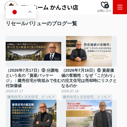
0
お気に入り
JA
リセールバリューのブログ一覧
（2026年7月17日）⑨ 分譲地
（2026年7月16日）⑧ 資産価
という名の「資産パッケー
値の客観性：なぜ「こだわり」
ジ」：建売住宅が街並みで生む
の注文住宅は売却時にリスクと
付加価値
なるのか
2026.07.17
2026.07.16
建売住宅と注文住宅、どっち？
建売住宅と注文住宅、どっち？