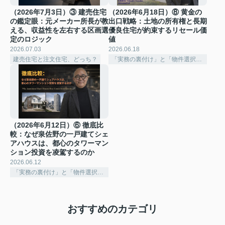
（2026年7月3日）③ 建売住宅
（2026年6月18日）⑧ 黄金の
の鑑定眼：元メーカー所長が教
出口戦略：土地の所有権と長期
える、収益性を左右する区画選
優良住宅が約束するリセール価
定のロジック
値
2026.07.03
2026.06.18
建売住宅と注文住宅、どっち？
「実務の裏付け」と「物件選択の深化」
（2026年6月12日）⑥ 徹底比
較：なぜ泉佐野の一戸建てシェ
アハウスは、都心のタワーマン
ション投資を凌駕するのか
2026.06.12
「実務の裏付け」と「物件選択の深化」
おすすめのカテゴリ