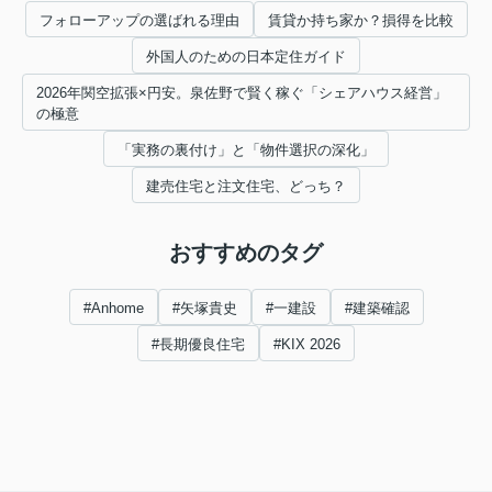
フォローアップの選ばれる理由
賃貸か持ち家か？損得を比較
外国人のための日本定住ガイド
2026年関空拡張×円安。泉佐野で賢く稼ぐ「シェアハウス経営」
の極意
「実務の裏付け」と「物件選択の深化」
建売住宅と注文住宅、どっち？
おすすめのタグ
#Anhome
#矢塚貴史
#一建設
#建築確認
#長期優良住宅
#KIX 2026