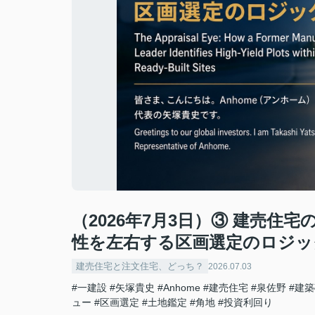
（2026年7月3日）③ 建売
性を左右する区画選定のロジッ
建売住宅と注文住宅、どっち？
2026.07.03
#一建設
#矢塚貴史
#Anhome
#建売住宅
#泉佐野
#建
ュー
#区画選定
#土地鑑定
#角地
#投資利回り