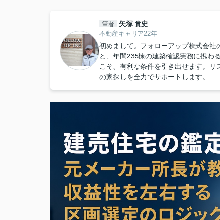
矢塚 貴史
筆者
不動産キャリア22年
初めまして。フォローアップ株式会社
と、年間235棟の建築確認実務に携わ
こそ、有利な条件を引き出せます。リ
の家探しを全力でサポートします。