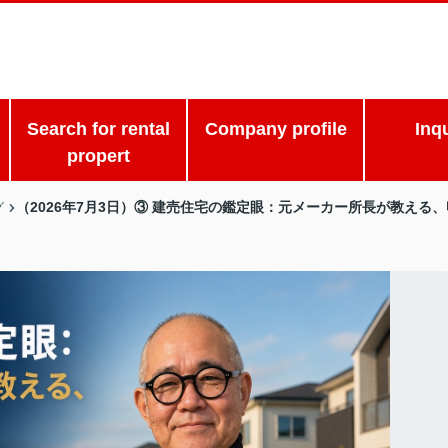
Search for rental
Company profile
Inq
propert
（2026年7月3日）③ 建売住宅の鑑定眼：元メーカー所長が教え
グ