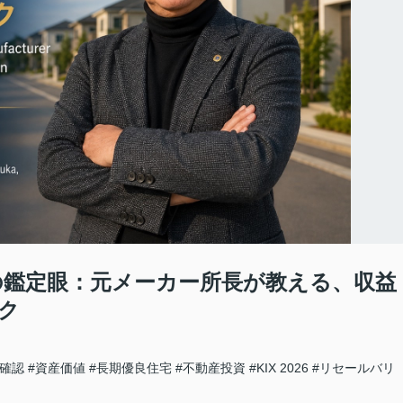
住宅の鑑定眼：元メーカー所長が教える、収益
ク
築確認
#資産価値
#長期優良住宅
#不動産投資
#KIX 2026
#リセールバリ