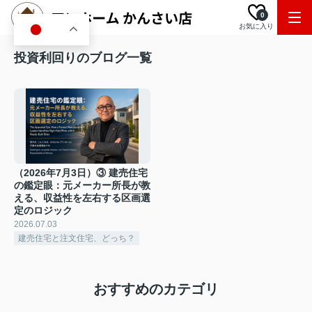
0
お気に入り
JA
投資利回りのブログ一覧
（2026年7月3日）③ 建売住宅
の鑑定眼：元メーカー所長が教
える、収益性を左右する区画選
定のロジック
2026.07.03
建売住宅と注文住宅、どっち？
おすすめのカテゴリ