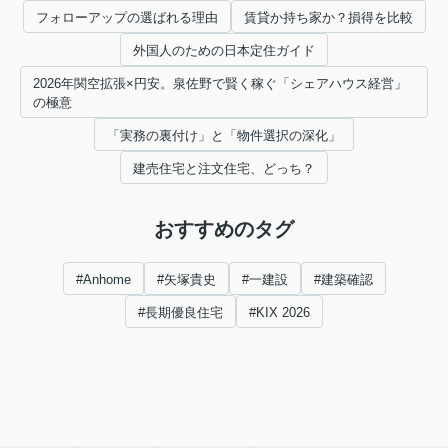
フォローアップの選ばれる理由
賃貸か持ち家か？損得を比較
外国人のための日本定住ガイド
2026年関空拡張×円安。泉佐野で賢く稼ぐ「シェアハウス経営」
の極意
「実務の裏付け」と「物件選択の深化」
建売住宅と注文住宅、どっち？
おすすめのタグ
#Anhome
#矢塚貴史
#一建設
#建築確認
#長期優良住宅
#KIX 2026