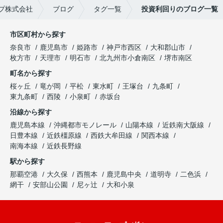
プ株式会社
ブログ
タグ一覧
投資利回りのブログ一覧
市区町村から探す
奈良市
鹿児島市
姫路市
神戸市西区
大和郡山市
枚方市
天理市
明石市
北九州市小倉南区
堺市南区
町名から探す
桜ヶ丘
竜が岡
平松
東水町
王塚台
九条町
東九条町
西陵
小泉町
赤坂台
沿線から探す
鹿児島本線
沖縄都市モノレール
山陽本線
近鉄南大阪線
日豊本線
近鉄橿原線
西鉄大牟田線
関西本線
南海本線
近鉄長野線
駅から探す
那覇空港
大久保
西熊本
鹿児島中央
道明寺
二色浜
網干
安部山公園
尼ヶ辻
大和小泉