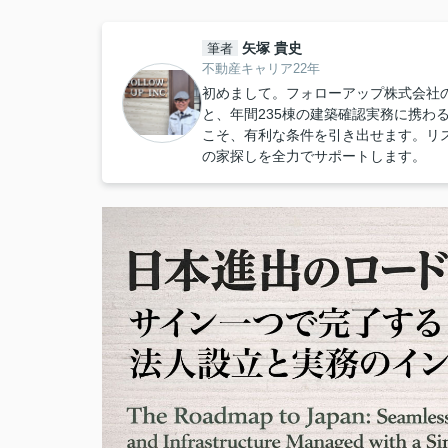
矢塚 貴史
筆者
不動産キャリア22年
初めまして。フォローアップ株式会社
と、年間235棟の建築確認実務に携わ
こそ、有利な条件を引き出せます。リ
の家探しを全力でサポートします。