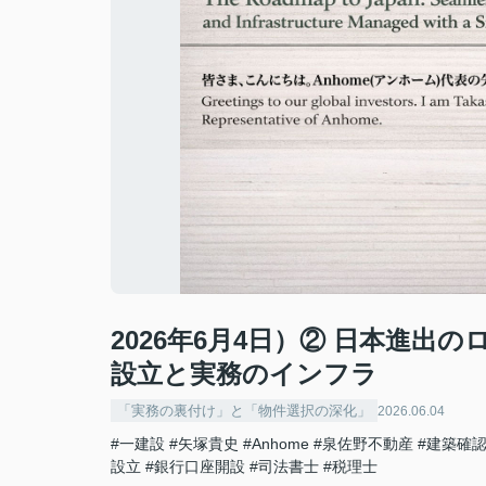
2026年6月4日）② 日本進
設立と実務のインフラ
「実務の裏付け」と「物件選択の深化」
2026.06.04
#一建設
#矢塚貴史
#Anhome
#泉佐野不動産
#建築確
設立
#銀行口座開設
#司法書士
#税理士