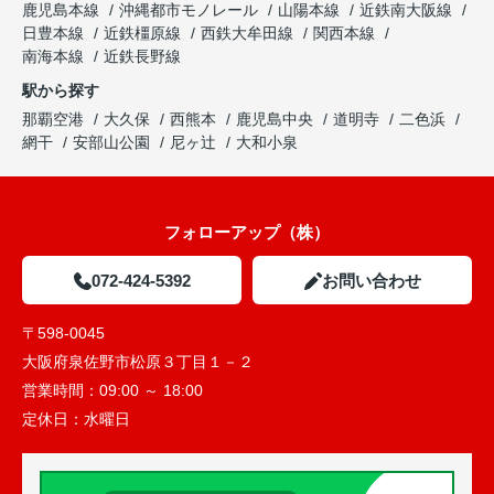
鹿児島本線
沖縄都市モノレール
山陽本線
近鉄南大阪線
日豊本線
近鉄橿原線
西鉄大牟田線
関西本線
南海本線
近鉄長野線
駅から探す
那覇空港
大久保
西熊本
鹿児島中央
道明寺
二色浜
網干
安部山公園
尼ヶ辻
大和小泉
フォローアップ（株）
072-424-5392
お問い合わせ
〒598-0045
大阪府泉佐野市松原３丁目１－２
営業時間：
09:00 ～ 18:00
定休日：
水曜日