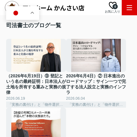
0
お気に入り
JA
司法書士のブログ一覧
（2026年6月19日）⑨ 登記と
2026年6月4日）② 日本進出の
いう名の最終証明：日本法人が
ロードマップ：サイン一つで完
土地を所有する重みと実務の規
了する法人設立と実務のインフ
律
ラ
2026.06.19
2026.06.04
「実務の裏付け」と「物件選択の深化」
「実務の裏付け」と「物件選択の深化」