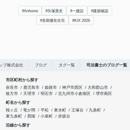
#Anhome
#矢塚貴史
#一建設
#建築確認
#長期優良住宅
#KIX 2026
ップ株式会社
ブログ
タグ一覧
司法書士のブログ一覧
市区町村から探す
奈良市
鹿児島市
姫路市
神戸市西区
大和郡山市
枚方市
天理市
明石市
北九州市小倉南区
堺市南区
町名から探す
桜ヶ丘
竜が岡
平松
東水町
王塚台
九条町
東九条町
西陵
小泉町
赤坂台
沿線から探す