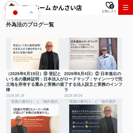
0
お気に入り
JA
外為法のブログ一覧
（2026年6月19日）⑨ 登記と
2026年6月4日）② 日本進出の
いう名の最終証明：日本法人が
ロードマップ：サイン一つで完
土地を所有する重みと実務の規
了する法人設立と実務のインフ
律
ラ
2026.06.19
2026.06.04
「実務の裏付け」と「物件選択の深化」
「実務の裏付け」と「物件選択の深化」