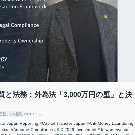
性質と法務：外為法「3,000万円の壁」と決
ス経営」の極意
2026.05.22
 of Japan Reporting
#Capital Transfer Japan
#Anti-Money Laundering
ction
#Anhome Compliance
#KIX 2026 Investment
#Taiwan Investor