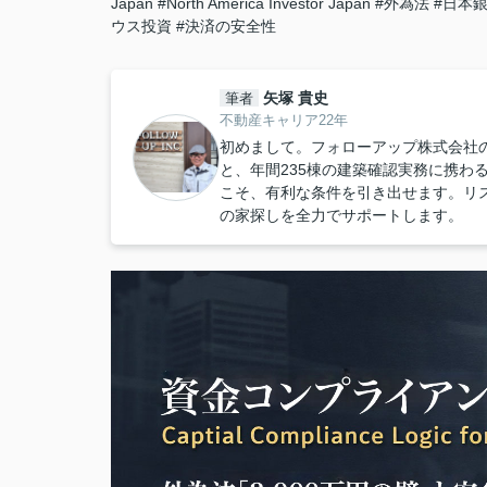
Japan
#North America Investor Japan
#外為法
#日本
ウス投資
#決済の安全性
矢塚 貴史
筆者
不動産キャリア22年
初めまして。フォローアップ株式会社
と、年間235棟の建築確認実務に携わ
こそ、有利な条件を引き出せます。リ
の家探しを全力でサポートします。