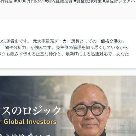
銀行報告
#3000万円の壁
#対内直接投資
#資金洗浄対策
#泉佐野シェアハ
の矢塚貴史です。 元大手建売メーカー所長としての「価格交渉力」
る「物件分析力」が強みです。売主側の論理を知り尽くしているから
スクも隠さず伝える正直な仲介と、最新ITによる迅速対応で、あなた