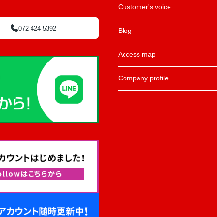
Customer's voice
072-424-5392
Blog
Access map
Company profile