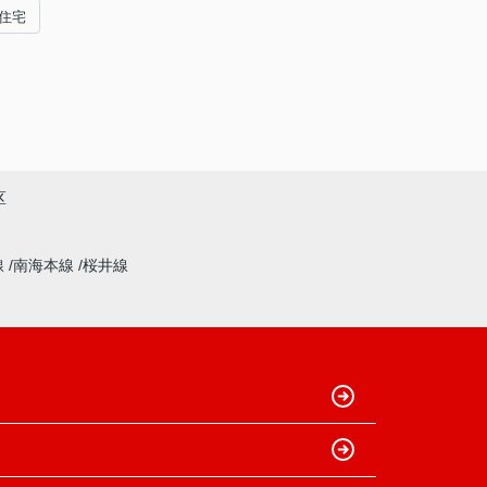
住宅
区
線
南海本線
桜井線