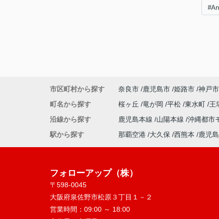
#A
市区町村から探す
奈良市
鹿児島市
姫路市
神戸市
町名から探す
桜ヶ丘
竜が岡
平松
東水町
王
沿線から探す
鹿児島本線
山陽本線
沖縄都市
駅から探す
那覇空港
大久保
西熊本
鹿児島
フォローアップ（株）
〒598-0045
大阪府泉佐野市松原３丁目１－２
営業時間：
09:00 ～ 18:00