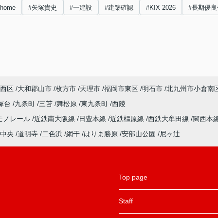
nhome
#矢塚貴史
#一建設
#建築確認
#KIX 2026
#長期優良
西区
大和郡山市
枚方市
天理市
福岡市東区
明石市
北九州市小倉南
塚台
九条町
三苫
舞松原
東九条町
西陵
モノレール
近鉄南大阪線
日豊本線
近鉄橿原線
西鉄大牟田線
関西本
中央
道明寺
二色浜
網干
はりま勝原
安部山公園
尼ヶ辻
Top page
Staff