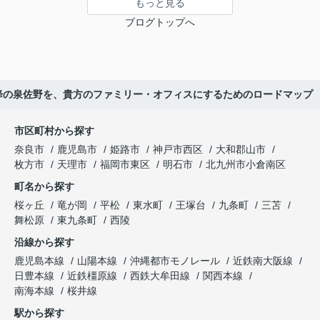
もっと見る
ブログトップへ
6年以降の泉佐野を、貴方のファミリー・オフィスにするためのロードマップ
市区町村から探す
奈良市
鹿児島市
姫路市
神戸市西区
大和郡山市
枚方市
天理市
福岡市東区
明石市
北九州市小倉南区
町名から探す
桜ヶ丘
竜が岡
平松
東水町
王塚台
九条町
三苫
舞松原
東九条町
西陵
沿線から探す
鹿児島本線
山陽本線
沖縄都市モノレール
近鉄南大阪線
日豊本線
近鉄橿原線
西鉄大牟田線
関西本線
南海本線
桜井線
駅から探す