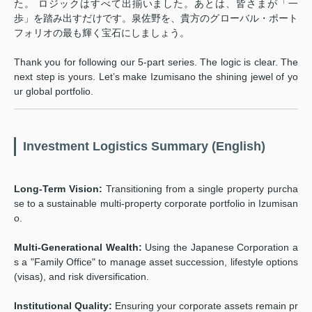
た。 ロジックはすべて出揃いました。あとは、皆さまが「一
歩」を踏み出すだけです。泉佐野を、貴方のグローバル・ポート
フォリオの最も輝く宝石にしましょう。
Thank you for following our 5-part series. The logic is clear. The
next step is yours. Let’s make Izumisano the shining jewel of yo
ur global portfolio.
Investment Logistics Summary (English)
Long-Term Vision:
Transitioning from a single property purcha
se to a sustainable multi-property corporate portfolio in Izumisan
o.
Multi-Generational Wealth:
Using the Japanese Corporation a
s a "Family Office" to manage asset succession, lifestyle options
(visas), and risk diversification.
Institutional Quality:
Ensuring your corporate assets remain pr