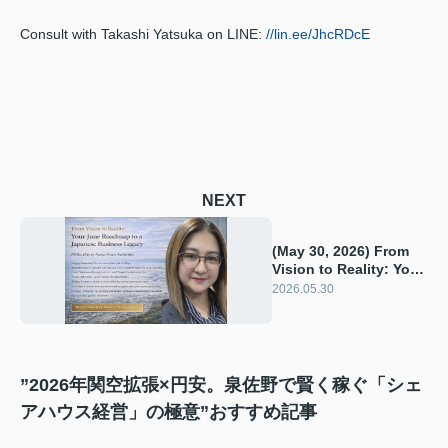
Consult with Takashi Yatsuka on LINE:
//lin.ee/JhcRDcE
NEXT
(May 30, 2026) From
Vision to Reality: Your
June Roadmap to a
2026.05.30
Japanese Business
Legacy
”2026年関空拡張×円安。泉佐野で賢く稼ぐ「シェ
アハウス経営」の極意”おすすめ記事