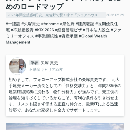
めのロードマップ
2026年関空拡張×円安。泉佐野で賢く稼ぐ「シェアハウス経営」の極意
2026.05.29
#一建設
#矢塚貴史
#Anhome
#泉佐野
#建築確認
#長期優良住
宅
#不動産投資
#KIX 2026
#経営管理ビザ
#日本法人設立
#ファ
ミリーオフィス
#事業継続性
#資産承継
#Global Wealth
Management
矢塚 貴史
筆者
不動産キャリア22年
初めまして。フォローアップ株式会社の矢塚貴史です。 元大
手建売メーカー所長としての「価格交渉力」と、年間235棟の
建築確認実務に携わる「物件分析力」が強みです。売主側の
論理を知り尽くしているからこそ、有利な条件を引き出せま
す。リスクも隠さず伝える正直な仲介と、最新ITによる迅速
対応で、あなたの家探しを全力でサポートします。