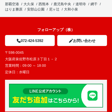
那覇空港
大久保
西熊本
鹿児島中央
道明寺
網干
はりま勝原
安部山公園
尼ヶ辻
大和小泉
フォローアップ（株）
072-424-5392
お問い合わせ
〒598-0045
大阪府泉佐野市松原３丁目１－２
営業時間：
09:00 ～ 18:00
定休日：
水曜日