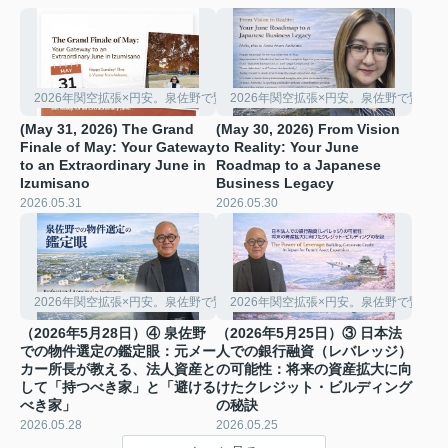
2026年関空拡張×円安。泉佐野で賢く稼ぐ「シェアハウス経営」の極意
2026年関空拡張×円安。泉佐野で賢く
(May 31, 2026) The Grand
(May 30, 2026) From Vision
Finale of May: Your Gateway
to Reality: Your June
to an Extraordinary June in
Roadmap to a Japanese
Izumisano
Business Legacy
2026.05.31
2026.05.30
2026年関空拡張×円安。泉佐野で賢く稼ぐ「シェアハウス経営」の極意
2026年関空拡張×円安。泉佐野で賢く
（2026年5月28日）④ 泉佐野
（2026年5月25日）③ 日本法
での物件選定の鑑定眼：元メー
人での銀行融資（レバレッジ）
カー所長が教える、法人資産と
の可能性：将来の資産拡大に向
して「持つべき家」と「避ける
けたクレジット・ビルディング
べき家」
の秘訣
2026.05.28
2026.05.25