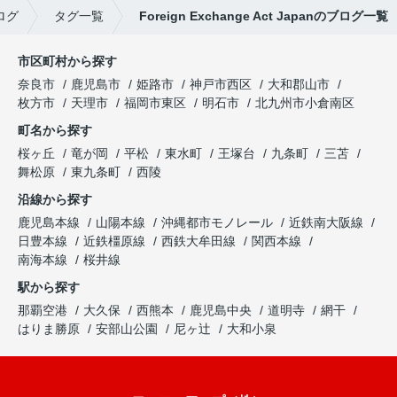
ログ
タグ一覧
Foreign Exchange Act Japanのブログ一覧
市区町村から探す
奈良市
鹿児島市
姫路市
神戸市西区
大和郡山市
枚方市
天理市
福岡市東区
明石市
北九州市小倉南区
町名から探す
桜ヶ丘
竜が岡
平松
東水町
王塚台
九条町
三苫
舞松原
東九条町
西陵
沿線から探す
鹿児島本線
山陽本線
沖縄都市モノレール
近鉄南大阪線
日豊本線
近鉄橿原線
西鉄大牟田線
関西本線
南海本線
桜井線
駅から探す
那覇空港
大久保
西熊本
鹿児島中央
道明寺
網干
はりま勝原
安部山公園
尼ヶ辻
大和小泉