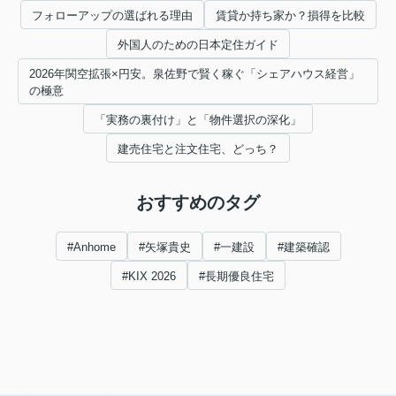
フォローアップの選ばれる理由
賃貸か持ち家か？損得を比較
外国人のための日本定住ガイド
2026年関空拡張×円安。泉佐野で賢く稼ぐ「シェアハウス経営」
の極意
「実務の裏付け」と「物件選択の深化」
建売住宅と注文住宅、どっち？
おすすめのタグ
#Anhome
#矢塚貴史
#一建設
#建築確認
#KIX 2026
#長期優良住宅