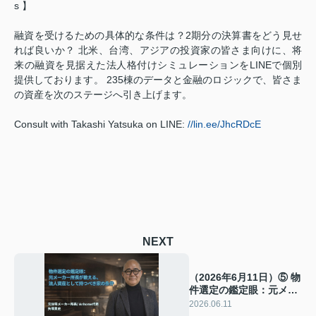
s 】
融資を受けるための具体的な条件は？2期分の決算書をどう見せ
れば良いか？ 北米、台湾、アジアの投資家の皆さま向けに、将
来の融資を見据えた法人格付けシミュレーションをLINEで個別
提供しております。 235棟のデータと金融のロジックで、皆さま
の資産を次のステージへ引き上げます。
Consult with Takashi Yatsuka on LINE:
//lin.ee/JhcRDcE
NEXT
（2026年6月11日）⑤ 物
件選定の鑑定眼：元メー
カー所長が教える、法人
2026.06.11
資産として持つべき家の