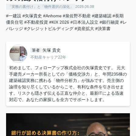
「実務の裏付け」と「物件選択の深化」
2026.06.08
#一建設
#矢塚貴史
#Anhome
#泉佐野不動産
#建築確認
#長期
優良住宅
#不動産投資
#KIX 2026
#日本法人設立
#銀行融資
#レ
バレッジ
#クレジットビルディング
#資産拡大
#決算書
矢塚 貴史
筆者
不動産キャリア22年
初めまして。フォローアップ株式会社の矢塚貴史です。 元大
手建売メーカー所長としての「価格交渉力」と、年間235棟の
建築確認実務に携わる「物件分析力」が強みです。売主側の
論理を知り尽くしているからこそ、有利な条件を引き出せま
す。リスクも隠さず伝える正直な仲介と、最新ITによる迅速
対応で、あなたの家探しを全力でサポートします。