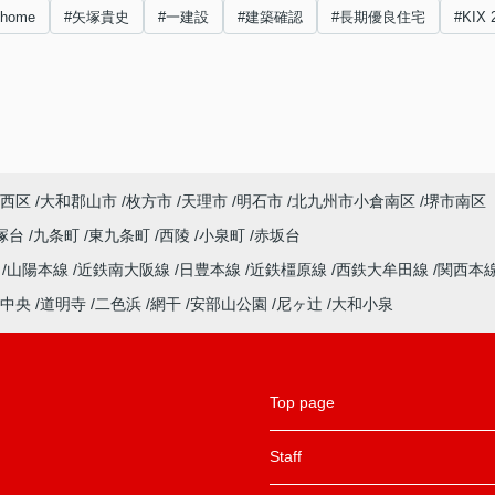
nhome
#矢塚貴史
#一建設
#建築確認
#長期優良住宅
#KIX 
西区
大和郡山市
枚方市
天理市
明石市
北九州市小倉南区
堺市南区
塚台
九条町
東九条町
西陵
小泉町
赤坂台
ル
山陽本線
近鉄南大阪線
日豊本線
近鉄橿原線
西鉄大牟田線
関西本
中央
道明寺
二色浜
網干
安部山公園
尼ヶ辻
大和小泉
Top page
Staff