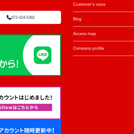
Customer's voice
072-424-5392
Blog
Access map
Company profile