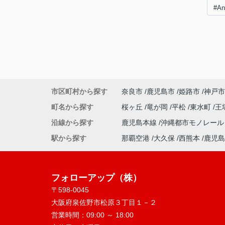
#A
市区町村から探す
奈良市
鹿児島市
姫路市
神戸市
町名から探す
桜ヶ丘
竜が岡
平松
東水町
王
沿線から探す
鹿児島本線
沖縄都市モノレー
駅から探す
那覇空港
大久保
西熊本
鹿児島
フォローアップ（株）
〒598-0045
大阪府泉佐野市松原３丁目１－２
営業時間：
09:00 ～ 18:00