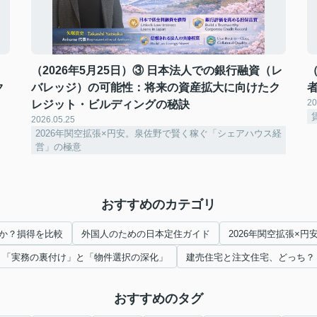
（2026年5月25日）③ 日本法人での銀行融資（レ
（
ク
バレッジ）の可能性：将来の資産拡大に向けたク
20
レジット・ビルディングの秘訣
2026.05.25
2026年関空拡張×円安。泉佐野で賢く稼ぐ「シェアハウス経
営」の極意
おすすめのカテゴリ
か？損得を比較
外国人のための日本定住ガイド
2026年関空拡張×
「実務の裏付け」と「物件選択の深化」
建売住宅と注文住宅、どっち？
おすすめのタグ