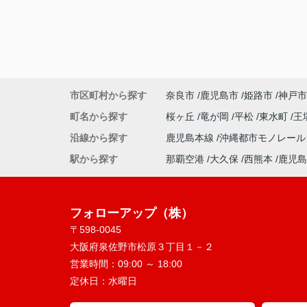
市区町村から探す
奈良市
鹿児島市
姫路市
神戸市
町名から探す
桜ヶ丘
竜が岡
平松
東水町
王
沿線から探す
鹿児島本線
沖縄都市モノレー
駅から探す
那覇空港
大久保
西熊本
鹿児島
フォローアップ（株）
〒598-0045
大阪府泉佐野市松原３丁目１－２
営業時間：
09:00 ～ 18:00
定休日：
水曜日