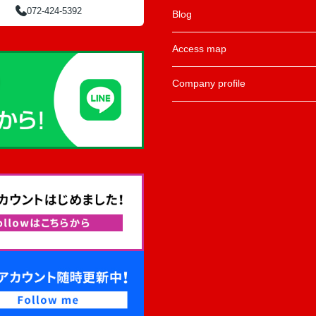
072-424-5392
Blog
Access map
Company profile