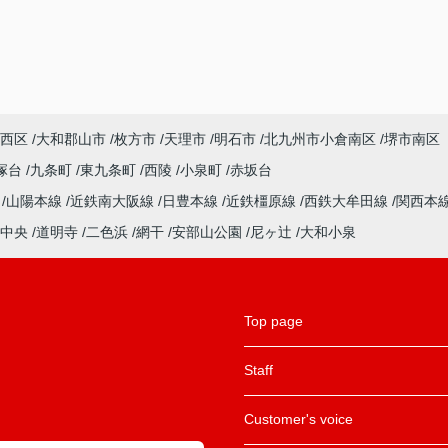
西区
大和郡山市
枚方市
天理市
明石市
北九州市小倉南区
堺市南区
塚台
九条町
東九条町
西陵
小泉町
赤坂台
ル
山陽本線
近鉄南大阪線
日豊本線
近鉄橿原線
西鉄大牟田線
関西本
中央
道明寺
二色浜
網干
安部山公園
尼ヶ辻
大和小泉
Top page
Staff
Customer's voice