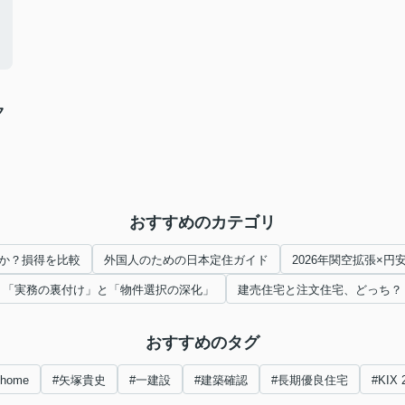
ク
おすすめのカテゴリ
か？損得を比較
外国人のための日本定住ガイド
2026年関空拡張×
「実務の裏付け」と「物件選択の深化」
建売住宅と注文住宅、どっち？
おすすめのタグ
nhome
#矢塚貴史
#一建設
#建築確認
#長期優良住宅
#KIX 