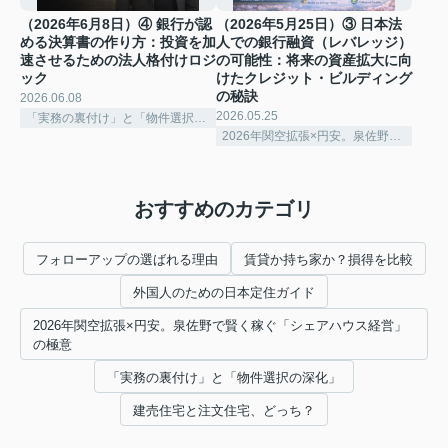
（2026年6月8日）④ 銀行が認
（2026年5月25日）③ 日本法
める決算書の作り方：投資を加
人での銀行融資（レバレッジ）
速させるための法人格付けロジ
の可能性：将来の資産拡大に向
ック
けたクレジット・ビルディング
の秘訣
2026.06.08
2026.05.25
「実務の裏付け」と「物件選択の深化」
2026年関空拡張×円安。泉佐野で賢く稼ぐ「シェアハウス経営」の極意
おすすめのカテゴリ
フォローアップの選ばれる理由
賃貸か持ち家か？損得を比較
外国人のための日本定住ガイド
2026年関空拡張×円安。泉佐野で賢く稼ぐ「シェアハウス経営」
の極意
「実務の裏付け」と「物件選択の深化」
建売住宅と注文住宅、どっち？