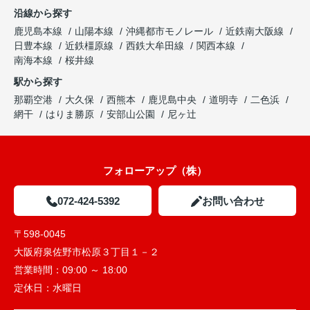
沿線から探す
鹿児島本線
山陽本線
沖縄都市モノレール
近鉄南大阪線
日豊本線
近鉄橿原線
西鉄大牟田線
関西本線
南海本線
桜井線
駅から探す
那覇空港
大久保
西熊本
鹿児島中央
道明寺
二色浜
網干
はりま勝原
安部山公園
尼ヶ辻
フォローアップ（株）
072-424-5392
お問い合わせ
〒598-0045
大阪府泉佐野市松原３丁目１－２
営業時間：
09:00 ～ 18:00
定休日：
水曜日