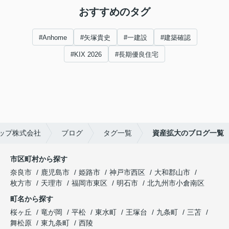
おすすめのタグ
#Anhome
#矢塚貴史
#一建設
#建築確認
#KIX 2026
#長期優良住宅
ップ株式会社
ブログ
タグ一覧
資産拡大のブログ一覧
市区町村から探す
奈良市
鹿児島市
姫路市
神戸市西区
大和郡山市
枚方市
天理市
福岡市東区
明石市
北九州市小倉南区
町名から探す
桜ヶ丘
竜が岡
平松
東水町
王塚台
九条町
三苫
舞松原
東九条町
西陵