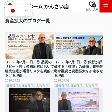
0
お気に入り
JA
資産拡大のブログ一覧
（2026年7月23日）⑪ 品質の
（2026年7月9日）⑤ 銀行が評
リピート性：多棟所有において
価する「標準」の価値：建売住
建売住宅が運営リスクを劇的に
宅が融資と資産拡大を加速させ
下げる理由
る理由
2026.07.23
2026.07.09
建売住宅と注文住宅、どっち？
建売住宅と注文住宅、どっち？