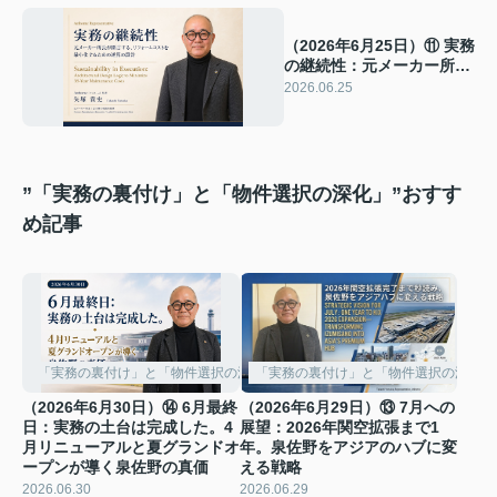
（2026年6月25日）⑪ 実務
の継続性：元メーカー所長
が断言する、リフォームコ
2026.06.25
ストを最小化するための逆
算の設計
”「実務の裏付け」と「物件選択の深化」”おすす
め記事
「実務の裏付け」と「物件選択の深化」
「実務の裏付け」と「物件選択の深化」
（2026年6月30日）⑭ 6月最終
（2026年6月29日）⑬ 7月への
日：実務の土台は完成した。4
展望：2026年関空拡張まで1
月リニューアルと夏グランドオ
年。泉佐野をアジアのハブに変
ープンが導く泉佐野の真価
える戦略
2026.06.30
2026.06.29