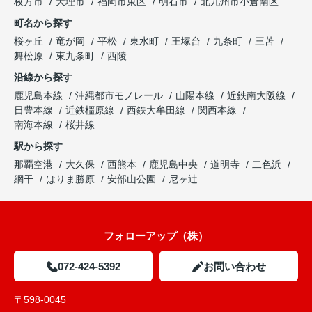
枚方市
天理市
福岡市東区
明石市
北九州市小倉南区
町名から探す
桜ヶ丘
竜が岡
平松
東水町
王塚台
九条町
三苫
舞松原
東九条町
西陵
沿線から探す
鹿児島本線
沖縄都市モノレール
山陽本線
近鉄南大阪線
日豊本線
近鉄橿原線
西鉄大牟田線
関西本線
南海本線
桜井線
駅から探す
那覇空港
大久保
西熊本
鹿児島中央
道明寺
二色浜
網干
はりま勝原
安部山公園
尼ヶ辻
フォローアップ（株）
072-424-5392
お問い合わせ
〒598-0045