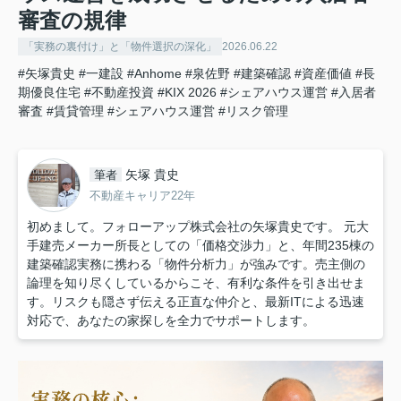
審査の規律
「実務の裏付け」と「物件選択の深化」
2026.06.22
#矢塚貴史
#一建設
#Anhome
#泉佐野
#建築確認
#資産価値
#長
期優良住宅
#不動産投資
#KIX 2026
#シェアハウス運営
#入居者
審査
#賃貸管理
#シェアハウス運営
#リスク管理
矢塚 貴史
筆者
不動産キャリア22年
初めまして。フォローアップ株式会社の矢塚貴史です。 元大
手建売メーカー所長としての「価格交渉力」と、年間235棟の
建築確認実務に携わる「物件分析力」が強みです。売主側の
論理を知り尽くしているからこそ、有利な条件を引き出せま
す。リスクも隠さず伝える正直な仲介と、最新ITによる迅速
対応で、あなたの家探しを全力でサポートします。