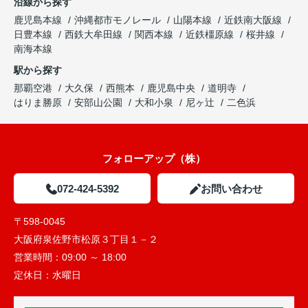
沿線から探す
鹿児島本線
沖縄都市モノレール
山陽本線
近鉄南大阪線
日豊本線
西鉄大牟田線
関西本線
近鉄橿原線
桜井線
南海本線
駅から探す
那覇空港
大久保
西熊本
鹿児島中央
道明寺
はりま勝原
安部山公園
大和小泉
尼ヶ辻
二色浜
フォローアップ（株）
072-424-5392
お問い合わせ
〒598-0045
大阪府泉佐野市松原３丁目１－２
営業時間：
09:00 ～ 18:00
定休日：
水曜日