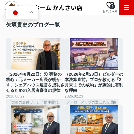
0
お気に入り
JA
矢塚貴史のブログ一覧
（2026年6月22日）⑩ 実務の
（2026年2月23日）ビルダーの
核心：元メーカー所長が明か
本決算直前。プロが教える「2
す、シェアハウス運営を成功さ
月末までの成約」が劇的に有利
せるための入居者審査の規律
な理由
2026.06.22
2026.02.23
「実務の裏付け」と「物件選択の深化」
フォローアップの選ばれる理由