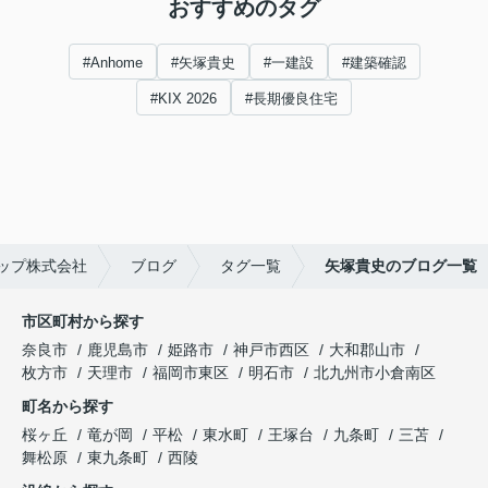
おすすめのタグ
#Anhome
#矢塚貴史
#一建設
#建築確認
#KIX 2026
#長期優良住宅
ップ株式会社
ブログ
タグ一覧
矢塚貴史のブログ一覧
市区町村から探す
奈良市
鹿児島市
姫路市
神戸市西区
大和郡山市
枚方市
天理市
福岡市東区
明石市
北九州市小倉南区
町名から探す
桜ヶ丘
竜が岡
平松
東水町
王塚台
九条町
三苫
舞松原
東九条町
西陵