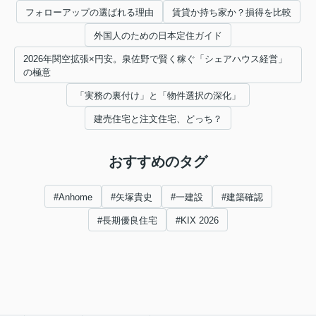
フォローアップの選ばれる理由
賃貸か持ち家か？損得を比較
外国人のための日本定住ガイド
2026年関空拡張×円安。泉佐野で賢く稼ぐ「シェアハウス経営」
の極意
「実務の裏付け」と「物件選択の深化」
建売住宅と注文住宅、どっち？
おすすめのタグ
#Anhome
#矢塚貴史
#一建設
#建築確認
#長期優良住宅
#KIX 2026