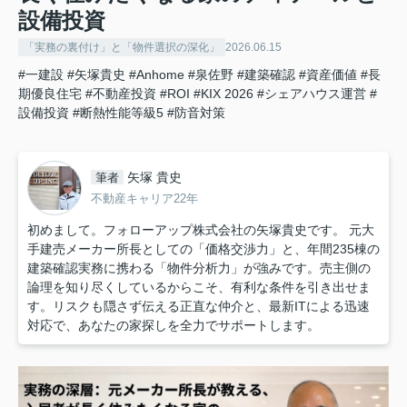
設備投資
「実務の裏付け」と「物件選択の深化」
2026.06.15
#一建設
#矢塚貴史
#Anhome
#泉佐野
#建築確認
#資産価値
#長
期優良住宅
#不動産投資
#ROI
#KIX 2026
#シェアハウス運営
#
設備投資
#断熱性能等級5
#防音対策
矢塚 貴史
筆者
不動産キャリア22年
初めまして。フォローアップ株式会社の矢塚貴史です。 元大
手建売メーカー所長としての「価格交渉力」と、年間235棟の
建築確認実務に携わる「物件分析力」が強みです。売主側の
論理を知り尽くしているからこそ、有利な条件を引き出せま
す。リスクも隠さず伝える正直な仲介と、最新ITによる迅速
対応で、あなたの家探しを全力でサポートします。