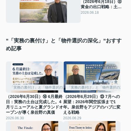
（2026年6月18日）⑧
黄金の出口戦略：土地
の所有権と長期優良住
2026.06.18
宅が約束するリセール
価値
”「実務の裏付け」と「物件選択の深化」”おすす
め記事
「実務の裏付け」と「物件選択の深化」
「実務の裏付け」と「物件選択の深化」
（2026年6月30日）⑭ 6月最終
（2026年6月29日）⑬ 7月への
日：実務の土台は完成した。4
展望：2026年関空拡張まで1
月リニューアルと夏グランドオ
年。泉佐野をアジアのハブに変
ープンが導く泉佐野の真価
える戦略
2026.06.30
2026.06.29