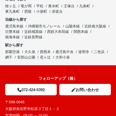
桜ヶ丘
竜が岡
平松
東水町
王塚台
九条町
東九条町
西陵
小泉町
赤坂台
沿線から探す
鹿児島本線
沖縄都市モノレール
山陽本線
近鉄南大阪線
日豊本線
近鉄橿原線
西鉄大牟田線
関西本線
南海本線
近鉄長野線
駅から探す
那覇空港
大久保
西熊本
鹿児島中央
道明寺
二色浜
網干
安部山公園
尼ヶ辻
大和小泉
フォローアップ（株）
072-424-5392
お問い合わせ
〒598-0045
大阪府泉佐野市松原３丁目１－２
営業時間：
09:00 ～ 18:00