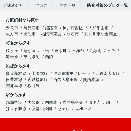
ップ株式会社
ブログ
タグ一覧
防音対策のブログ一覧
市区町村から探す
奈良市
鹿児島市
姫路市
神戸市西区
大和郡山市
枚方市
天理市
福岡市東区
明石市
北九州市小倉南区
町名から探す
桜ヶ丘
竜が岡
平松
東水町
王塚台
九条町
三苫
舞松原
東九条町
西陵
沿線から探す
鹿児島本線
山陽本線
沖縄都市モノレール
近鉄南大阪線
日豊本線
近鉄橿原線
西鉄大牟田線
関西本線
南海本線
桜井線
駅から探す
那覇空港
大久保
西熊本
鹿児島中央
道明寺
網干
はりま勝原
安部山公園
尼ヶ辻
大和小泉