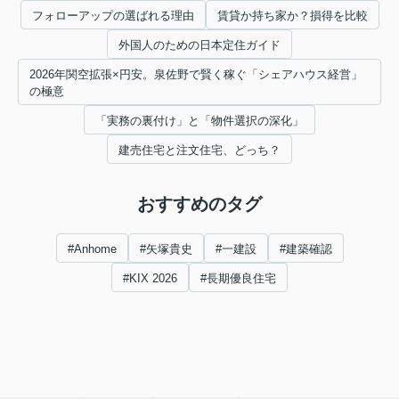
フォローアップの選ばれる理由
賃貸か持ち家か？損得を比較
外国人のための日本定住ガイド
2026年関空拡張×円安。泉佐野で賢く稼ぐ「シェアハウス経営」
の極意
「実務の裏付け」と「物件選択の深化」
建売住宅と注文住宅、どっち？
おすすめのタグ
#Anhome
#矢塚貴史
#一建設
#建築確認
#KIX 2026
#長期優良住宅