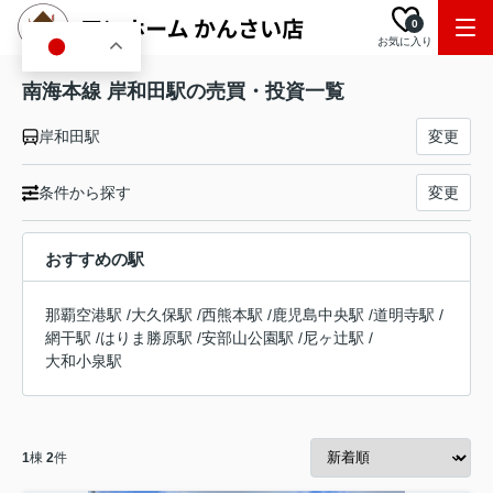
0
お気に入り
JA
南海本線 岸和田駅の売買・投資一覧
岸和田駅
変更
条件から探す
変更
おすすめの駅
那覇空港駅
/
大久保駅
/
西熊本駅
/
鹿児島中央駅
/
道明寺駅
/
網干駅
/
はりま勝原駅
/
安部山公園駅
/
尼ヶ辻駅
/
大和小泉駅
1
棟
2
件