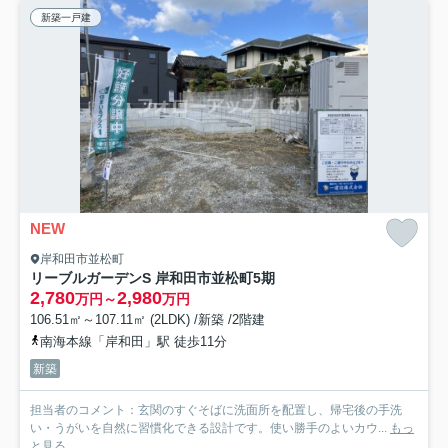
新築一戸建
NEW
岸和田市並松町
リーブルガーデンS 岸和田市並松町5期
2,780
2,980
万円～
万円
106.51㎡～107.11㎡ (2LDK) /新築 /2階建
南海本線「岸和田」駅 徒歩11分
新築
担当者のコメント：玄関のすぐそばに洗面所を配置し、帰宅後の手洗
い・うがいを自然に習慣化できる設計です。使い勝手のよいカウ...
もっ
と見る