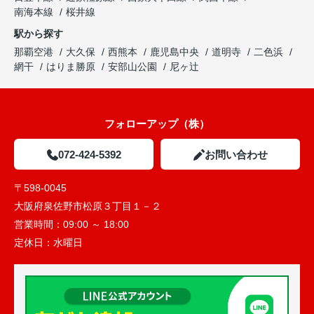
南海本線
桜井線
駅から探す
那覇空港
大久保
西熊本
鹿児島中央
道明寺
二色浜
網干
はりま勝原
安部山公園
尼ヶ辻
フォローアップ（株）
072-424-5392
お問い合わせ
〒598-0045
大阪府泉佐野市松原３丁目１－２
営業時間：
09:00 ～ 18:00
定休日：
水曜日