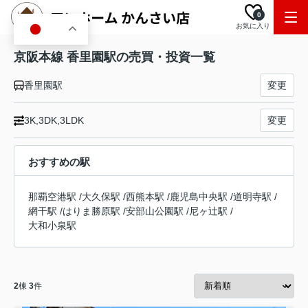
0
お気に入り
JA
京阪本線 香里園駅の売買・投資一覧
香里園駅
変更
3K,3DK,3LDK
変更
おすすめの駅
那覇空港駅
/
大久保駅
/
西熊本駅
/
鹿児島中央駅
/
道明寺駅
/
網干駅
/
はりま勝原駅
/
安部山公園駅
/
尼ヶ辻駅
/
大和小泉駅
2
棟
3
件