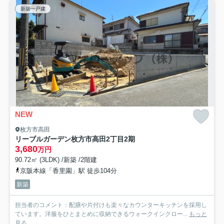
新築一戸建
NEW
枚方市高田
リーブルガーデン枚方市高田2丁目2期
3,680
万円
90.72㎡ (3LDK) /新築 /2階建
京阪本線「香里園」駅 徒歩104分
新築
担当者のコメント：配膳や片付けも楽々なカウンターキッチンを採用し
ています。洋服をひとまとめに収納できるウォークインクロー...
もっと
見る