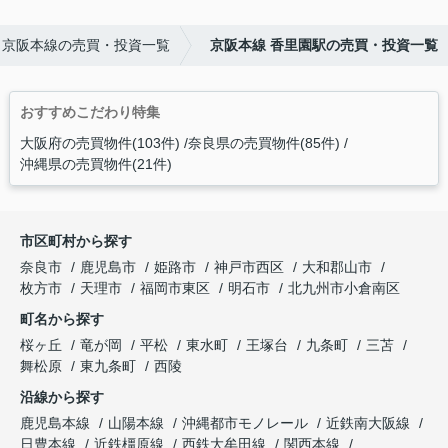
京阪本線の売買・投資一覧
京阪本線 香里園駅の売買・投資一覧
おすすめこだわり特集
大阪府の売買物件(103件)
奈良県の売買物件(85件)
沖縄県の売買物件(21件)
市区町村から探す
奈良市
鹿児島市
姫路市
神戸市西区
大和郡山市
枚方市
天理市
福岡市東区
明石市
北九州市小倉南区
町名から探す
桜ヶ丘
竜が岡
平松
東水町
王塚台
九条町
三苫
舞松原
東九条町
西陵
沿線から探す
鹿児島本線
山陽本線
沖縄都市モノレール
近鉄南大阪線
日豊本線
近鉄橿原線
西鉄大牟田線
関西本線