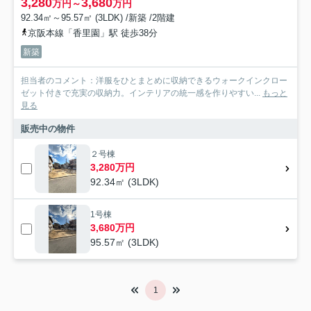
3,280
3,680
万円～
万円
92.34㎡～95.57㎡ (3LDK) /新築 /2階建
京阪本線「香里園」駅 徒歩38分
新築
担当者のコメント：洋服をひとまとめに収納できるウォークインクロー
ゼット付きで充実の収納力。インテリアの統一感を作りやすい...
もっと
見る
販売中の物件
２号棟
3,280万円
92.34㎡ (3LDK)
1号棟
3,680万円
95.57㎡ (3LDK)
1