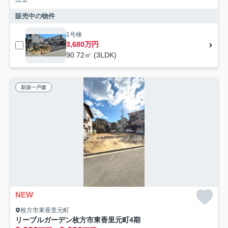
販売中の物件
1号棟
3,680万円
90.72㎡ (3LDK)
新築一戸建
NEW
枚方市東香里元町
リーブルガーデン枚方市東香里元町4期