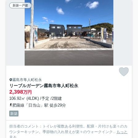
新築一戸建
霧島市隼人町松永
リーブルガーデン霧島市隼人町松永
2,398
万円
106.92㎡ (4LDK) /予定 /2階建
肥薩線「日当山」駅 徒歩29分
新築
担当者のコメント：トイレが複数ある利便性。配膳・片付けも楽々のカ
ウンターキッチン。季節物の入れ替えが楽々のウォークインク...
もっと
見る