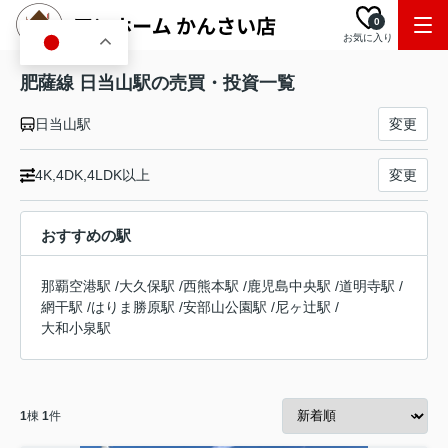
0
お気に入り
JA
肥薩線 日当山駅の売買・投資一覧
日当山駅
変更
4K,4DK,4LDK以上
変更
おすすめの駅
那覇空港駅
/
大久保駅
/
西熊本駅
/
鹿児島中央駅
/
道明寺駅
/
網干駅
/
はりま勝原駅
/
安部山公園駅
/
尼ヶ辻駅
/
大和小泉駅
1
棟
1
件