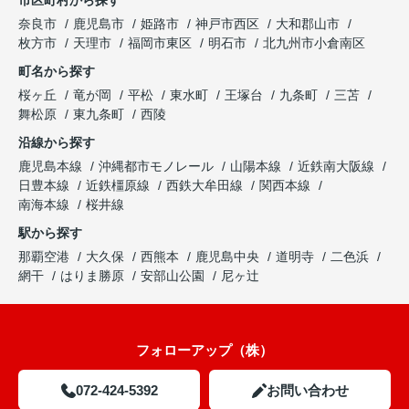
市区町村から探す
奈良市
鹿児島市
姫路市
神戸市西区
大和郡山市
枚方市
天理市
福岡市東区
明石市
北九州市小倉南区
町名から探す
桜ヶ丘
竜が岡
平松
東水町
王塚台
九条町
三苫
舞松原
東九条町
西陵
沿線から探す
鹿児島本線
沖縄都市モノレール
山陽本線
近鉄南大阪線
日豊本線
近鉄橿原線
西鉄大牟田線
関西本線
南海本線
桜井線
駅から探す
那覇空港
大久保
西熊本
鹿児島中央
道明寺
二色浜
網干
はりま勝原
安部山公園
尼ヶ辻
フォローアップ（株）
072-424-5392
お問い合わせ