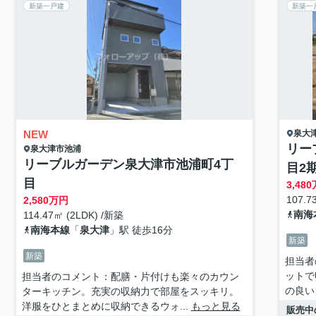
新築一戸建
新築一
NEW
泉大
リー
泉大津市
池浦
リーブルガーデン泉大津市池浦町4丁
目2
目
3,480
107.7
2,580
万円
南海
114.47㎡ (2LDK) /新築
南海本線
「
泉大津
」駅 徒歩16分
新築
新築
担当者
ットで
担当者のコメント：配膳・片付けも楽々のカウン
の良い
ターキッチン。充実の収納力で部屋をスッキリ。
洋服をひとまとめに収納できるウォ...
もっと見る
販売中