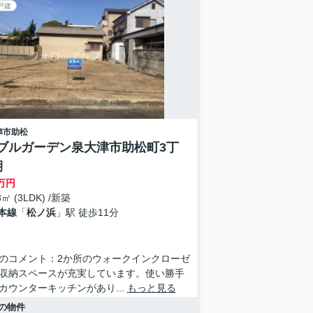
戸建
津市
助松
ブルガーデン泉大津市助松町3丁
期
万円
3㎡ (3LDK) /新築
本線
「
松ノ浜
」駅 徒歩11分
のコメント：2か所のウォークインクローゼ
収納スペースが充実しています。使い勝手
カウンターキッチンがあり...
もっと見る
の物件