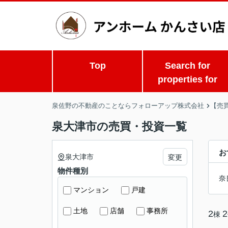
Top
Search for
properties for
泉佐野の不動産のことならフォローアップ株式会社
【売
泉大津市の売買・投資一覧
お
泉大津市
変更
物件種別
奈
マンション
戸建
土地
店舗
事務所
2
2
棟