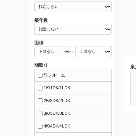
築年数
面積
～
間取り
泉
ワンルーム
1K/1DK/1LDK
2K/2DK/2LDK
3K/3DK/3LDK
4K/4DK/4LDK