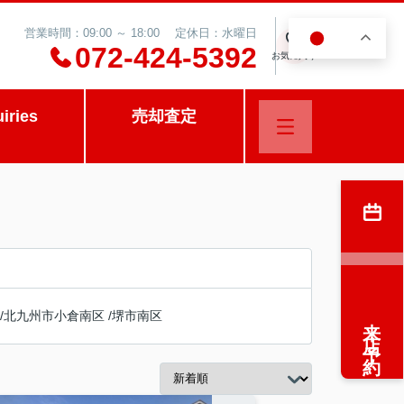
営業時間：09:00 ～ 18:00 定休日：水曜日
JA
0
072-424-5392
お気に入り
uiries
売却査定
/
北九州市小倉南区
/
堺市南区
来店予約