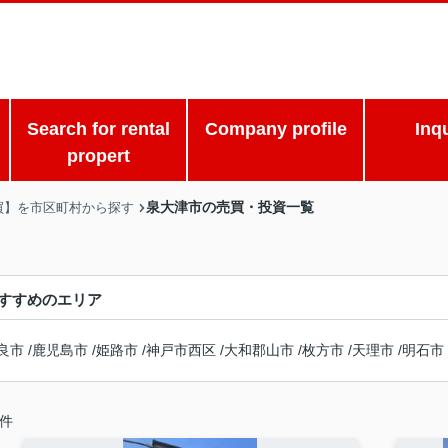
Search for rental
Company profile
Inq
propert
泉大津市の売買・投資一覧
買】を市区町村から探す
すすめのエリア
良市
/
鹿児島市
/
姫路市
/
神戸市西区
/
大和郡山市
/
枚方市
/
天理市
/
明石市
件