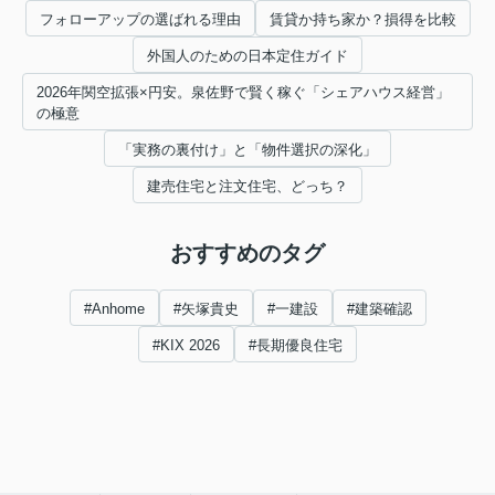
フォローアップの選ばれる理由
賃貸か持ち家か？損得を比較
外国人のための日本定住ガイド
2026年関空拡張×円安。泉佐野で賢く稼ぐ「シェアハウス経営」
の極意
「実務の裏付け」と「物件選択の深化」
建売住宅と注文住宅、どっち？
おすすめのタグ
#Anhome
#矢塚貴史
#一建設
#建築確認
#KIX 2026
#長期優良住宅