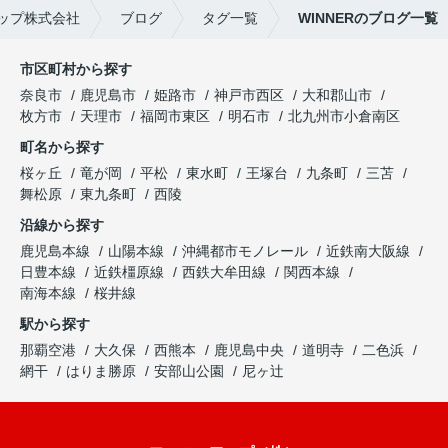
ップ株式会社
ブログ
タグ一覧
WINNERのブログ一覧
市区町村から探す
奈良市
鹿児島市
姫路市
神戸市西区
大和郡山市
枚方市
天理市
福岡市東区
明石市
北九州市小倉南区
町名から探す
桜ヶ丘
竜が岡
平松
東水町
王塚台
九条町
三苫
舞松原
東九条町
西陵
沿線から探す
鹿児島本線
山陽本線
沖縄都市モノレール
近鉄南大阪線
日豊本線
近鉄橿原線
西鉄大牟田線
関西本線
南海本線
桜井線
駅から探す
那覇空港
大久保
西熊本
鹿児島中央
道明寺
二色浜
網干
はりま勝原
安部山公園
尼ヶ辻