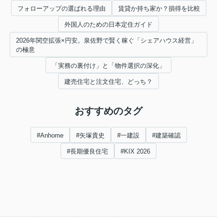
フォローアップの選ばれる理由
賃貸か持ち家か？損得を比較
外国人のための日本定住ガイド
2026年関空拡張×円安。泉佐野で賢く稼ぐ「シェアハウス経営」
の極意
「実務の裏付け」と「物件選択の深化」
建売住宅と注文住宅、どっち？
おすすめのタグ
#Anhome
#矢塚貴史
#一建設
#建築確認
#長期優良住宅
#KIX 2026