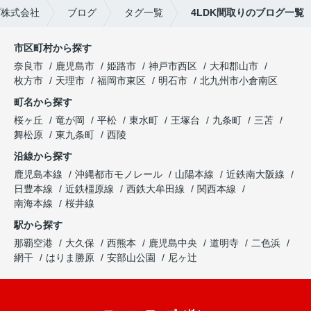
プ株式会社
ブログ
タグ一覧
4LDK間取りのブログ一覧
市区町村から探す
奈良市
鹿児島市
姫路市
神戸市西区
大和郡山市
枚方市
天理市
福岡市東区
明石市
北九州市小倉南区
町名から探す
桜ヶ丘
竜が岡
平松
東水町
王塚台
九条町
三苫
舞松原
東九条町
西陵
沿線から探す
鹿児島本線
沖縄都市モノレール
山陽本線
近鉄南大阪線
日豊本線
近鉄橿原線
西鉄大牟田線
関西本線
南海本線
桜井線
駅から探す
那覇空港
大久保
西熊本
鹿児島中央
道明寺
二色浜
網干
はりま勝原
安部山公園
尼ヶ辻