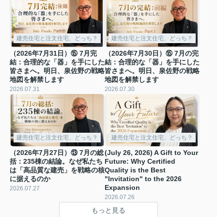
建売住宅と注文住宅、どっち？
建売住宅と注文住宅、どっち？
（2026年7月31日）⑮ 7月完
（2026年7月30日）⑮ 7月の完
結：合理的な「器」を手にした
結：合理的な「器」を手にした
皆さまへ。明日、泉佐野の戦略
皆さまへ。明日、泉佐野の戦略
地図を解禁します
地図を解禁します
2026.07.31
2026.07.30
建売住宅と注文住宅、どっち？
建売住宅と注文住宅、どっち？
（2026年7月27日）⑬ 7月の総
(July 26, 2026) A Gift to Your
括：235棟の結論。なぜ私たち
Future: Why Certified
は「高品質な建売」を戦略の核
Quality is the Best
に据えるのか
"Invitation" to the 2026
Expansion
2026.07.27
2026.07.26
もっと見る