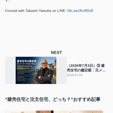
す。
Consult with Takashi Yatsuka on LINE:
//lin.ee/JhcRDcE
NEXT
（2026年7月3日）③ 建
売住宅の鑑定眼：元メー
カー所長が教える、収益
2026.07.03
性を左右する区画選定の
ロジック
”建売住宅と注文住宅、どっち？”おすすめ記事