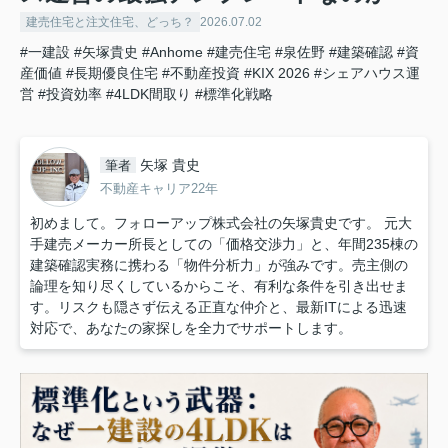
建売住宅と注文住宅、どっち？
2026.07.02
#一建設
#矢塚貴史
#Anhome
#建売住宅
#泉佐野
#建築確認
#資
産価値
#長期優良住宅
#不動産投資
#KIX 2026
#シェアハウス運
営
#投資効率
#4LDK間取り
#標準化戦略
矢塚 貴史
筆者
不動産キャリア22年
初めまして。フォローアップ株式会社の矢塚貴史です。 元大
手建売メーカー所長としての「価格交渉力」と、年間235棟の
建築確認実務に携わる「物件分析力」が強みです。売主側の
論理を知り尽くしているからこそ、有利な条件を引き出せま
す。リスクも隠さず伝える正直な仲介と、最新ITによる迅速
対応で、あなたの家探しを全力でサポートします。