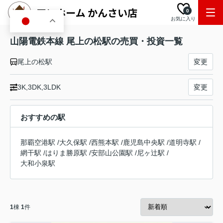
0
お気に入り
JA
山陽電鉄本線 尾上の松駅の売買・投資一覧
尾上の松駅
変更
3K,3DK,3LDK
変更
おすすめの駅
那覇空港駅
/
大久保駅
/
西熊本駅
/
鹿児島中央駅
/
道明寺駅
/
網干駅
/
はりま勝原駅
/
安部山公園駅
/
尼ヶ辻駅
/
大和小泉駅
1
棟
1
件