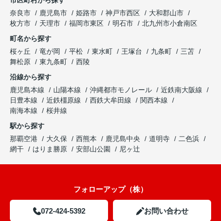
市区町村から探す
奈良市
鹿児島市
姫路市
神戸市西区
大和郡山市
枚方市
天理市
福岡市東区
明石市
北九州市小倉南区
町名から探す
桜ヶ丘
竜が岡
平松
東水町
王塚台
九条町
三苫
舞松原
東九条町
西陵
沿線から探す
鹿児島本線
山陽本線
沖縄都市モノレール
近鉄南大阪線
日豊本線
近鉄橿原線
西鉄大牟田線
関西本線
南海本線
桜井線
駅から探す
那覇空港
大久保
西熊本
鹿児島中央
道明寺
二色浜
網干
はりま勝原
安部山公園
尼ヶ辻
フォローアップ（株）
072-424-5392
お問い合わせ