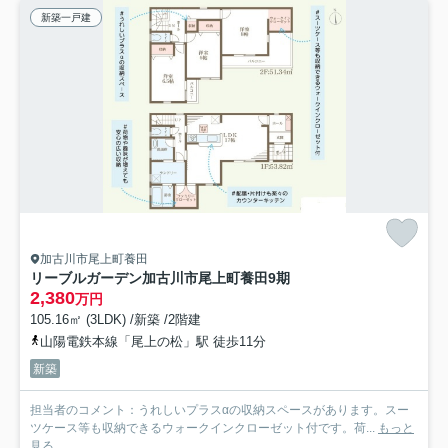
新築一戸建
加古川市尾上町養田
リーブルガーデン加古川市尾上町養田9期
2,380
万円
105.16㎡ (3LDK) /新築 /2階建
山陽電鉄本線「尾上の松」駅 徒歩11分
新築
担当者のコメント：うれしいプラスαの収納スペースがあります。スー
ツケース等も収納できるウォークインクローゼット付です。荷...
もっと
見る