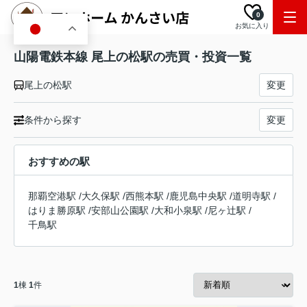
0
お気に入り
JA
山陽電鉄本線 尾上の松駅の売買・投資一覧
尾上の松駅
変更
条件から探す
変更
おすすめの駅
那覇空港駅
/
大久保駅
/
西熊本駅
/
鹿児島中央駅
/
道明寺駅
/
はりま勝原駅
/
安部山公園駅
/
大和小泉駅
/
尼ヶ辻駅
/
千鳥駅
1
棟
1
件