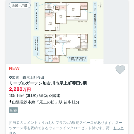
新築一戸建
NEW
加古川市尾上町養田
リーブルガーデン加古川市尾上町養田9期
2,280
万円
105.16㎡ (3LDK) /新築 /2階建
山陽電鉄本線「尾上の松」駅 徒歩11分
新築
担当者のコメント：うれしいプラスαの収納スペースがあります。スー
ツケース等も収納できるウォークインクローゼット付です。荷...
もっと
見る