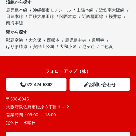
沿線から探す
鹿児島本線
沖縄都市モノレール
山陽本線
近鉄南大阪線
日豊本線
西鉄大牟田線
関西本線
近鉄橿原線
桜井線
南海本線
駅から探す
那覇空港
大久保
西熊本
鹿児島中央
道明寺
はりま勝原
安部山公園
大和小泉
尼ヶ辻
二色浜
フォローアップ（株）
072-424-5392
お問い合わせ
〒598-0045
大阪府泉佐野市松原３丁目１－２
営業時間：
09:00 ～ 18:00
定休日：
水曜日