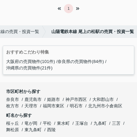
1
本線の売買・投資一覧
山陽電鉄本線 尾上の松駅の売買・投資一覧
おすすめこだわり特集
大阪府の売買物件(101件)
奈良県の売買物件(84件)
沖縄県の売買物件(21件)
市区町村から探す
奈良市
鹿児島市
姫路市
神戸市西区
大和郡山市
枚方市
天理市
福岡市東区
明石市
北九州市小倉南区
町名から探す
桜ヶ丘
竜が岡
平松
東水町
王塚台
九条町
三苫
舞松原
東九条町
西陵