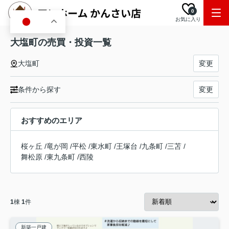
0
お気に入り
JA
大塩町の売買・投資一覧
大塩町
変更
条件から探す
変更
おすすめのエリア
桜ヶ丘
/
竜が岡
/
平松
/
東水町
/
王塚台
/
九条町
/
三苫
/
舞松原
/
東九条町
/
西陵
1
棟
1
件
新築一戸建