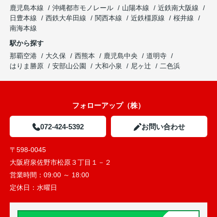
鹿児島本線
沖縄都市モノレール
山陽本線
近鉄南大阪線
日豊本線
西鉄大牟田線
関西本線
近鉄橿原線
桜井線
南海本線
駅から探す
那覇空港
大久保
西熊本
鹿児島中央
道明寺
はりま勝原
安部山公園
大和小泉
尼ヶ辻
二色浜
フォローアップ（株）
072-424-5392
お問い合わせ
〒598-0045
大阪府泉佐野市松原３丁目１－２
営業時間：
09:00 ～ 18:00
定休日：
水曜日