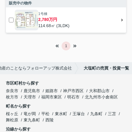
販売中の物件
1号棟
2,780万円
114.68㎡ (3LDK)
1
動産のことならフォローアップ株式会社
大塩町の売買・投資一覧
市区町村から探す
奈良市
鹿児島市
姫路市
神戸市西区
大和郡山市
枚方市
天理市
福岡市東区
明石市
北九州市小倉南区
町名から探す
桜ヶ丘
竜が岡
平松
東水町
王塚台
九条町
三苫
舞松原
東九条町
西陵
沿線から探す