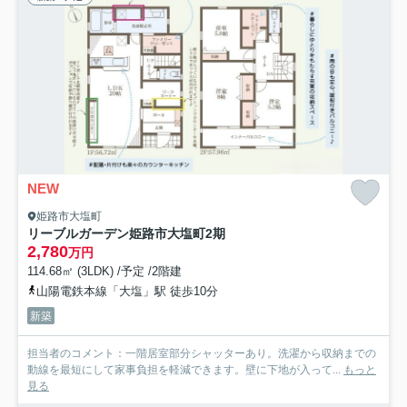
NEW
姫路市大塩町
リーブルガーデン姫路市大塩町2期
2,780
万円
114.68㎡ (3LDK) /予定 /2階建
山陽電鉄本線「大塩」駅 徒歩10分
新築
担当者のコメント：一階居室部分シャッターあり。洗濯から収納までの
動線を最短にして家事負担を軽減できます。壁に下地が入って...
もっと
見る