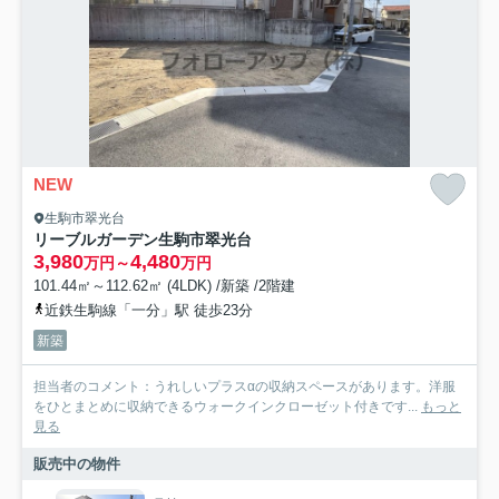
NEW
生駒市翠光台
リーブルガーデン生駒市翠光台
3,980
4,480
万円～
万円
101.44㎡～112.62㎡ (4LDK) /新築 /2階建
近鉄生駒線「一分」駅 徒歩23分
新築
担当者のコメント：うれしいプラスαの収納スペースがあります。洋服
をひとまとめに収納できるウォークインクローゼット付きです...
もっと
見る
販売中の物件