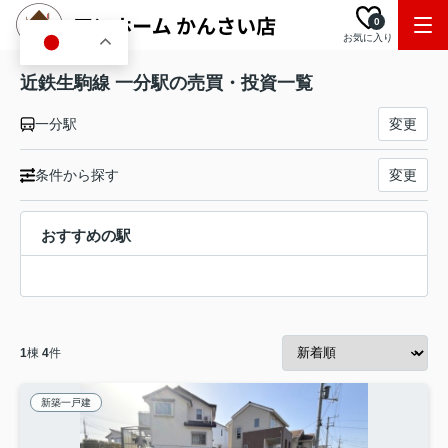
0
お気に入り
JA
近鉄生駒線 一分駅の売買・投資一覧
一分駅
変更
条件から探す
変更
おすすめの駅
1
棟
4
件
新築一戸建